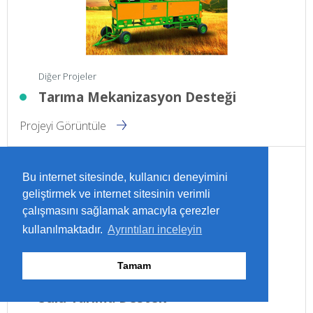
Diğer Projeler
Tarıma Mekanizasyon Desteği
Projeyi Görüntüle
Bu internet sitesinde, kullanıcı deneyimini
geliştirmek ve internet sitesinin verimli
çalışmasını sağlamak amacıyla çerezler
kullanılmaktadır.
Ayrıntıları inceleyin
Tamam
Diğer Projeler
Sulu Tarıma Destek