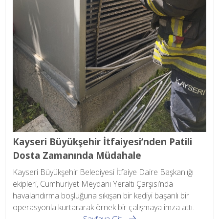
Kayseri Büyükşehir İtfaiyesi’nden Patili
Dosta Zamanında Müdahale
Kayseri Büyükşehir Belediyesi İtfaiye Daire Başkanlığı
ekipleri, Cumhuriyet Meydanı Yeraltı Çarşısı’nda
havalandırma boşluğuna sıkışan bir kediyi başarılı bir
operasyonla kurtararak örnek bir çalışmaya imza attı.