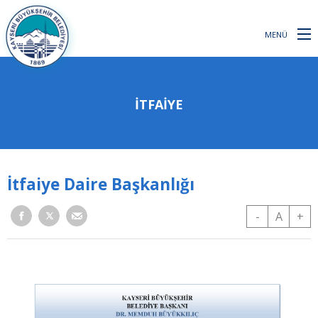
MENÜ
İTFAIYE
İtfaiye Daire Başkanlığı
-
A
+