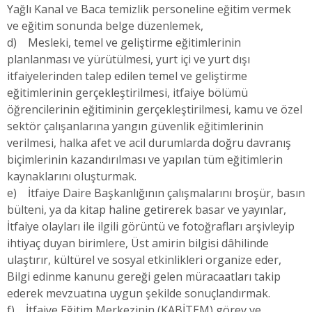
Yağlı Kanal ve Baca temizlik personeline eğitim vermek
ve eğitim sonunda belge düzenlemek,
d) Mesleki, temel ve geliştirme eğitimlerinin
planlanması ve yürütülmesi, yurt içi ve yurt dışı
itfaiyelerinden talep edilen temel ve geliştirme
eğitimlerinin gerçekleştirilmesi, itfaiye bölümü
öğrencilerinin eğitiminin gerçekleştirilmesi, kamu ve özel
sektör çalışanlarına yangın güvenlik eğitimlerinin
verilmesi, halka afet ve acil durumlarda doğru davranış
biçimlerinin kazandırılması ve yapılan tüm eğitimlerin
kaynaklarını oluşturmak.
e) İtfaiye Daire Başkanlığının çalışmalarını broşür, basın
bülteni, ya da kitap haline getirerek basar ve yayınlar,
İtfaiye olayları ile ilgili görüntü ve fotoğrafları arşivleyip
ihtiyaç duyan birimlere, Üst amirin bilgisi dâhilinde
ulaştırır, kültürel ve sosyal etkinlikleri organize eder,
Bilgi edinme kanunu gereği gelen müracaatları takip
ederek mevzuatına uygun şekilde sonuçlandırmak.
f) İtfaiye Eğitim Merkezinin (KABİTEM) görev ve