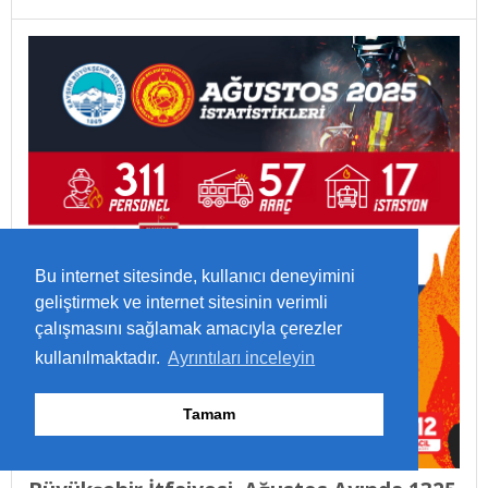
Bu internet sitesinde, kullanıcı deneyimini
geliştirmek ve internet sitesinin verimli
çalışmasını sağlamak amacıyla çerezler
kullanılmaktadır.
Ayrıntıları inceleyin
Tamam