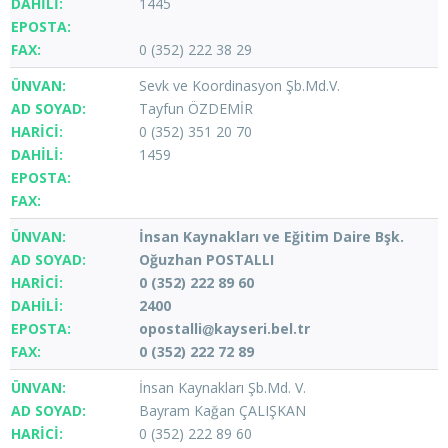
1445
0 (352) 222 38 29
Sevk ve Koordinasyon Şb.Md.V.
Tayfun ÖZDEMİR
0 (352) 351 20 70
1459
İnsan Kaynakları ve Eğitim Daire Bşk.
Oğuzhan POSTALLI
0 (352) 222 89 60
2400
opostalli
kayseri.bel.tr
0 (352) 222 72 89
İnsan Kaynakları Şb.Md. V.
Bayram Kağan ÇALIŞKAN
0 (352) 222 89 60