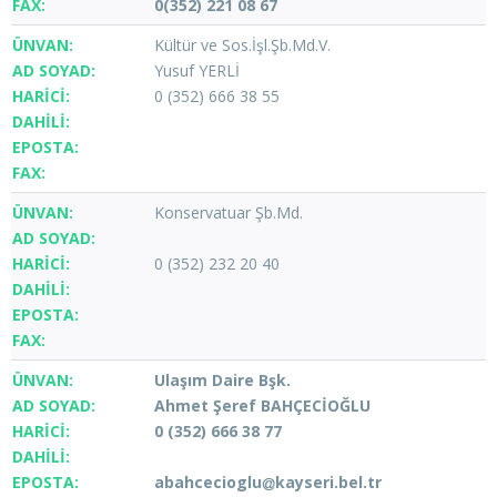
0(352) 221 08 67
Kültür ve Sos.İşl.Şb.Md.V.
Yusuf YERLİ
0 (352) 666 38 55
Konservatuar Şb.Md.
0 (352) 232 20 40
Ulaşım Daire Bşk.
Ahmet Şeref BAHÇECİOĞLU
0 (352) 666 38 77
abahcecioglu
kayseri.bel.tr