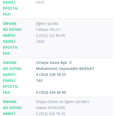
2410
Eğitim Şb.Md.
Fahriye HALICI
0 (352) 222 89 60
2420
İtfaiye Daire Bşk. V.
Muhammet Zeynuddin BAĞDAT
0 (352) 320 18 23
102
0 (352) 336 49 89
İtfaiye Önlem ve Eğitim Şb.Md.V.
Hakan KORUDİBİ
0 (352) 320 18 25