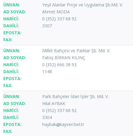
Yeşil Alanlar Proje ve Uygulama Şb.Md. V.
Ahmet MODA
0 (352) 337 68 92
3307
Millet Bahçesi ve Parklar Şb. Md. V.
Fatoş BİRKAN KILINÇ
0 (352) 666 38 93
1148
Park Bahçeler İdari İşler Şb. Md. V.
Hilal AYBAK
0 (352) 337 68 92
3304
haybak
kayseri.bel.tr