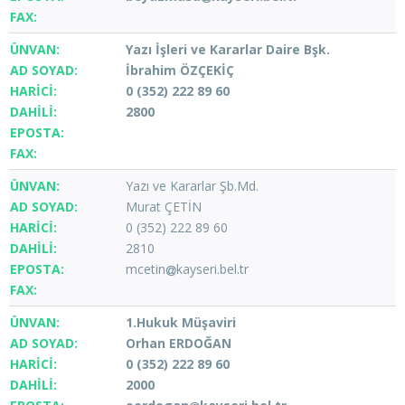
Yazı İşleri ve Kararlar Daire Bşk.
İbrahim ÖZÇEKİÇ
0 (352) 222 89 60
2800
Yazı ve Kararlar Şb.Md.
Murat ÇETİN
0 (352) 222 89 60
2810
mcetin
kayseri.bel.tr
1.Hukuk Müşaviri
Orhan ERDOĞAN
0 (352) 222 89 60
2000