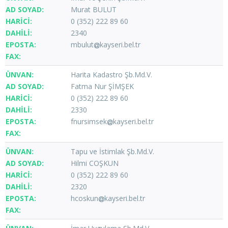
Murat BULUT
0 (352) 222 89 60
2340
mbulut
kayseri.bel.tr
Harita Kadastro Şb.Md.V.
Fatma Nur ŞİMŞEK
0 (352) 222 89 60
2330
fnursimsek
kayseri.bel.tr
Tapu ve İstimlak Şb.Md.V.
Hilmi COŞKUN
0 (352) 222 89 60
2320
hcoskun
kayseri.bel.tr