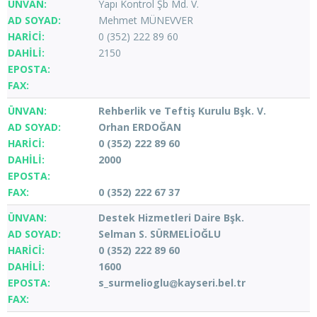
Yapı Kontrol Şb Md. V.
Mehmet MÜNEVVER
0 (352) 222 89 60
2150
Rehberlik ve Teftiş Kurulu Bşk. V.
Orhan ERDOĞAN
0 (352) 222 89 60
2000
0 (352) 222 67 37
Destek Hizmetleri Daire Bşk.
Selman S. SÜRMELİOĞLU
0 (352) 222 89 60
1600
s_surmelioglu
kayseri.bel.tr