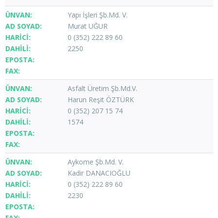
Yapı İşleri Şb.Md. V.
Murat UĞUR
0 (352) 222 89 60
2250
Asfalt Üretim Şb.Md.V.
Harun Reşit ÖZTÜRK
0 (352) 207 15 74
1574
Aykome Şb.Md. V.
Kadir DANACIOĞLU
0 (352) 222 89 60
2230