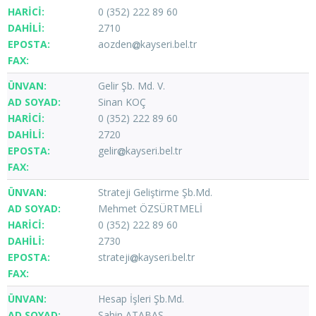
0 (352) 222 89 60
2710
aozden
kayseri.bel.tr
Gelir Şb. Md. V.
Sinan KOÇ
0 (352) 222 89 60
2720
gelir
kayseri.bel.tr
Strateji Geliştirme Şb.Md.
Mehmet ÖZSÜRTMELİ
0 (352) 222 89 60
2730
strateji
kayseri.bel.tr
Hesap İşleri Şb.Md.
Şahin ATABAŞ