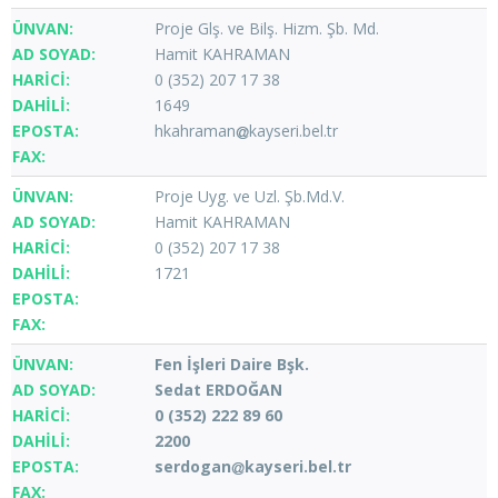
Proje Glş. ve Bilş. Hizm. Şb. Md.
Hamit KAHRAMAN
0 (352) 207 17 38
1649
hkahraman
kayseri.bel.tr
Proje Uyg. ve Uzl. Şb.Md.V.
Hamit KAHRAMAN
0 (352) 207 17 38
1721
Fen İşleri Daire Bşk.
Sedat ERDOĞAN
0 (352) 222 89 60
2200
serdogan
kayseri.bel.tr