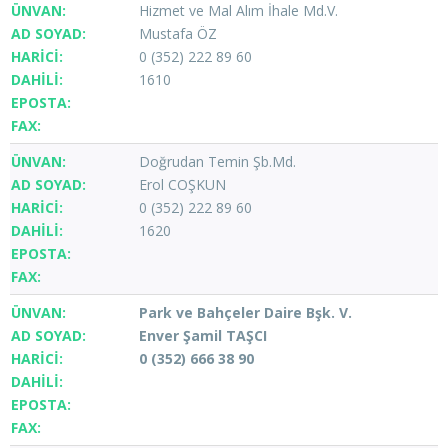
Hizmet ve Mal Alım İhale Md.V.
Mustafa ÖZ
0 (352) 222 89 60
1610
Doğrudan Temin Şb.Md.
Erol COŞKUN
0 (352) 222 89 60
1620
Park ve Bahçeler Daire Bşk. V.
Enver Şamil TAŞCI
0 (352) 666 38 90