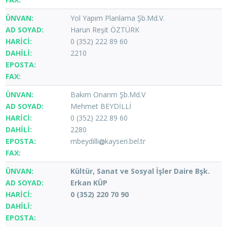
Yol Yapım Planlama Şb.Md.V.
Harun Reşit ÖZTÜRK
0 (352) 222 89 60
2210
Bakım Onarım Şb.Md.V
Mehmet BEYDİLLİ
0 (352) 222 89 60
2280
mbeydilli
kayseri.bel.tr
Kültür, Sanat ve Sosyal İşler Daire Bşk.
Erkan KÜP
0 (352) 220 70 90