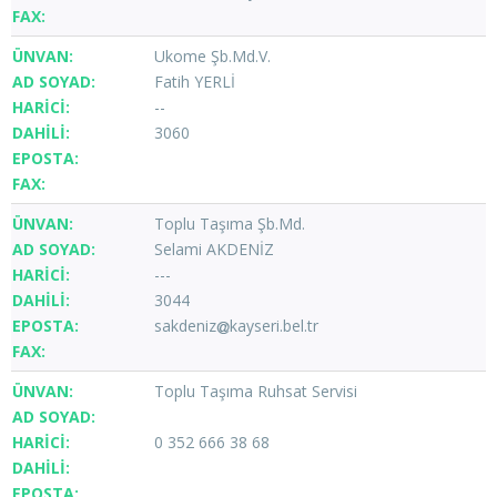
Ukome Şb.Md.V.
Fatih YERLİ
--
3060
Toplu Taşıma Şb.Md.
Selami AKDENİZ
---
3044
sakdeniz
kayseri.bel.tr
Toplu Taşıma Ruhsat Servisi
0 352 666 38 68