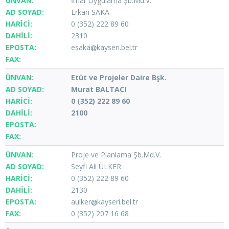
İmar Uygulama Şb.Md.V.
Erkan SAKA
0 (352) 222 89 60
2310
esaka
kayseri.bel.tr
Etüt ve Projeler Daire Bşk.
Murat BALTACI
0 (352) 222 89 60
2100
Proje ve Planlama Şb.Md.V.
Seyfi Ali ÜLKER
0 (352) 222 89 60
2130
aulker
kayseri.bel.tr
0 (352) 207 16 68