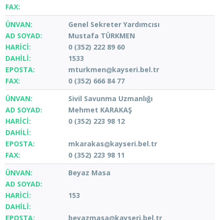
Genel Sekreter Yardımcısı
Mustafa TÜRKMEN
0 (352) 222 89 60
1533
mturkmen
kayseri.bel.tr
0 (352) 666 84 77
Sivil Savunma Uzmanlığı
Mehmet KARAKAŞ
0 (352) 223 98 12
mkarakas
kayseri.bel.tr
0 (352) 223 98 11
Beyaz Masa
153
beyazmasa
kayseri.bel.tr