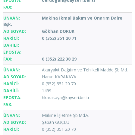
oerdogan
kayseri.bel.tr
Makina İkmal Bakım ve Onarım Daire
Bşk.
Gökhan DORUK
0 (352) 351 20 71
0 (352) 222 38 29
Akaryakıt Dağıtım ve Tehlikeli Madde Şb.Md.
Harun KARAKAYA
0 (352) 351 20 70
1459
hkarakaya
kayseri.bel.tr
Makine İşletme Şb.Md.V.
Şaban GÜÇLÜ
0 (352) 351 20 70