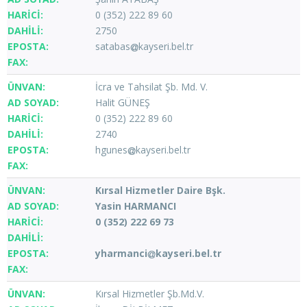
0 (352) 222 89 60
2750
satabas
kayseri.bel.tr
İcra ve Tahsilat Şb. Md. V.
Halit GÜNEŞ
0 (352) 222 89 60
2740
hgunes
kayseri.bel.tr
Kırsal Hizmetler Daire Bşk.
Yasin HARMANCI
0 (352) 222 69 73
yharmanci
kayseri.bel.tr
Kırsal Hizmetler Şb.Md.V.