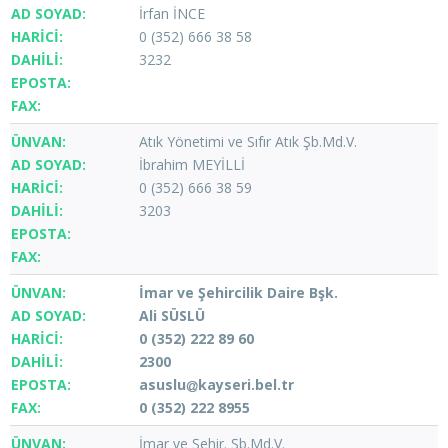
İrfan İNCE
0 (352) 666 38 58
3232
Atık Yönetimi ve Sıfır Atık Şb.Md.V.
İbrahim MEYİLLİ
0 (352) 666 38 59
3203
İmar ve Şehircilik Daire Bşk.
Ali SÜSLÜ
0 (352) 222 89 60
2300
asuslu
kayseri.bel.tr
0 (352) 222 8955
İmar ve Şehir. Şb.Md.V.