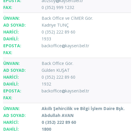
aozsoy
kayseri.bel.tr
0 (352) 999 1232
Back Office ve CİMER Gör.
Kadriye TUNÇ
0 (352) 222 89 60
1933
backoffice
kayseri.bel.tr
Back Office Gör.
Gülden KUŞAT
0 (352) 222 89 60
1932
backoffice
kayseri.bel.tr
Akıllı Şehircilik ve Bilgi İşlem Daire Bşk.
Abdullah AVAN
0 (352) 222 89 60
1800