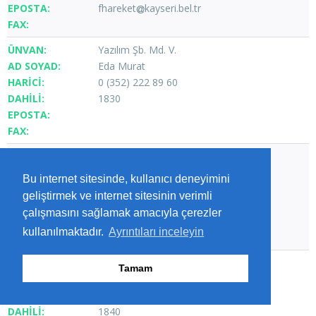
fhareket
kayseri.bel.tr
Yazılım Şb. Md. V.
Eda Murat
0 (352) 222 89 60
1830
Bilim ve Toplum Şb. Md. V.
Ahmet ÖZDEMİR
Bu internet sitesinde, kullanıcı deneyimini
0 (352) 222 89 60
geliştirmek ve internet sitesinin verimli
1880
çalışmasını sağlamak amacıyla çerezler
kullanılmaktadır.
Ayrıntıları inceleyin
AB ve Dış İlişkiler Şb.Md.
Tamam
0 (352) 222 89 60
1840