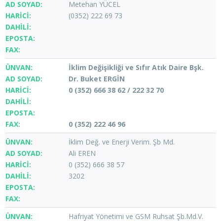
Metehan YÜCEL
(0352) 222 69 73
İklim Değişikliği ve Sıfır Atık Daire Bşk.
Dr. Buket ERGİN
0 (352) 666 38 62 / 222 32 70
0 (352) 222 46 96
İklim Değ. ve Enerji Verim. Şb Md.
Ali EREN
0 (352) 666 38 57
3202
Hafriyat Yönetimi ve GSM Ruhsat Şb.Md.V.