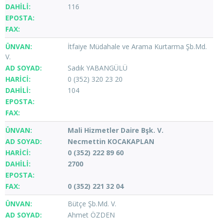
116
İtfaiye Müdahale ve Arama Kurtarma Şb.Md.
V.
Sadık YABANGÜLÜ
0 (352) 320 23 20
104
Mali Hizmetler Daire Bşk. V.
Necmettin KOCAKAPLAN
0 (352) 222 89 60
2700
0 (352) 221 32 04
Bütçe Şb.Md. V.
Ahmet ÖZDEN