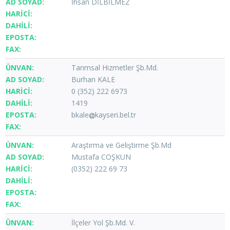
İhsan DİLBİLMEZ
Tarımsal Hizmetler Şb.Md.
Burhan KALE
0 (352) 222 6973
1419
bkale
kayseri.bel.tr
Araştırma ve Geliştirme Şb.Md
Mustafa COŞKUN
(0352) 222 69 73
İlçeler Yol Şb.Md. V.