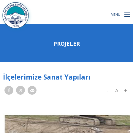
MENÜ
PROJELER
İlçelerimize Sanat Yapıları
-
A
+