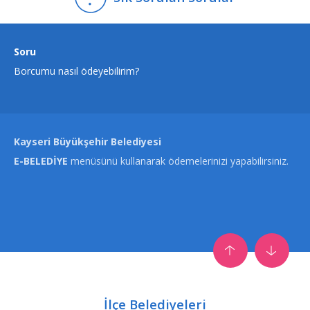
Soru
Borcumu nasıl ödeyebilirim?
Kayseri Büyükşehir Belediyesi
E-BELEDİYE
menüsünü kullanarak ödemelerinizi yapabilirsiniz.
Soru
Belediyeye talep, istek ve şikayette nasıl bulunabilirim?
İlçe Belediyeleri