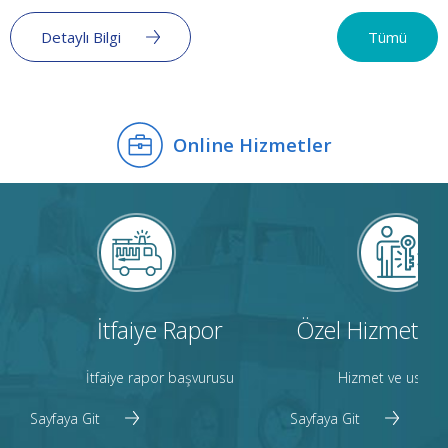
Detaylı Bilgi
Tümü
1/5
Online Hizmetler
Adres Talep Başvurusu Online Olarak Yapılacak
Akıllı Şehircilik kapsamında kapı numarası başvuruları dijital
dönüşüm ile artık online!
Devamını Oku
İtfaiye Rapor
Özel Hizmetler
İtfaiye rapor başvurusu
Hizmet ve usta p
Sayfaya Git
Sayfaya Git
2/5