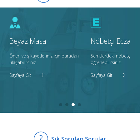
Randevu almak için lütfen
Tıklayınız.
Beyaz Masa
Nöbetçi Eczane
iz.
Öneri ve şikayetleriniz için buradan
Semtlerdeki nöbetçi ecz
Soru
ulaşabilirsiniz.
öğrenebilirsiniz.
Ulaşımla İlgili Nasıl Bilgi Alabilirim?
Sayfaya Git
Sayfaya Git
Kayseri Büyükşehir Belediyesi
Otobüs ve diğer ulaşım hizmetleri ile ilgili her türlü şikayet, istek
ve öneriliriniz için 153 numaralı telefon hattını arayabilirsiniz.
Sık Sorulan Sorular