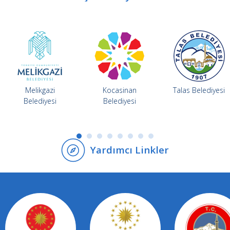
Kayseri Büyükşehir Belediyesi
BEYAZ MASA
menüsünü kullanabilirsiniz.
Melikgazi
Kocasinan
Talas Belediyesi
Belediyesi
Belediyesi
Soru
Yardımcı Linkler
Alım ve Satımda Alıcı ve Satıcıdan İstenen Belgeler
Kayseri Büyükşehir Belediyesi
Öğrenci servis aracı alım satım dilekçe örneği için lütfen