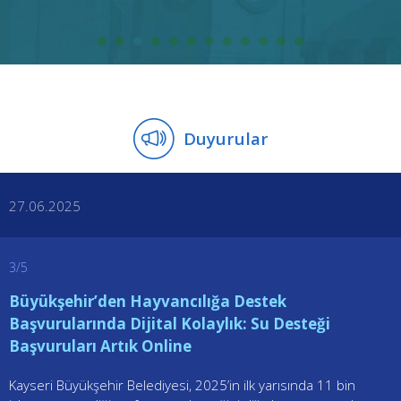
Büyükşehir’den Yeni Proje: Sportif Kayseri
Uygulaması
Kayseri Büyükşehir Belediyesi geliştirdiği ‘Sportif Kayseri’
uygulamasını yakın zamanda kullanıcılarla buluşturuyor.
Devamını Oku
Duyurular
27
06
2025
3/5
Büyükşehir’den Hayvancılığa Destek
Pt
Sa
Çar
Pe
Cu
Ct
Pz
Başvurularında Dijital Kolaylık: Su Desteği
1
2
Başvuruları Artık Online
3
4
5
6
7
8
9
Kayseri Büyükşehir Belediyesi, 2025’in ilk yarısında 11 bin