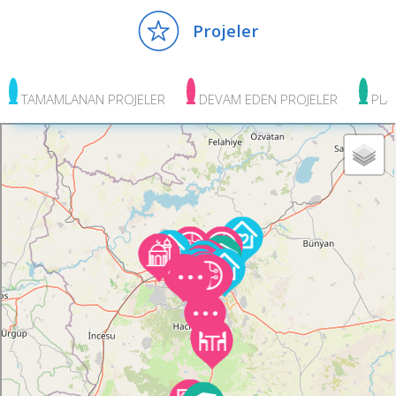
Devamını Oku
Projeler
TAMAMLANAN PROJELER
DEVAM EDEN PROJELER
PLA