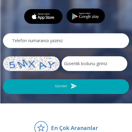
Ticari plakalı aracım İçin basvuru.kayseri.bel.tr adresine nasıl
üye olabilirim
Kayseri Büyükşehir Belediyesi
Bilgi almak ve üye olmak için tıklayınız
Gönder
Soru
Teknik Uygunluk Belgesi İçin Randevu Nasıl Alabilirim?
En Çok Arananlar
Kayseri Büyükşehir Belediyesi