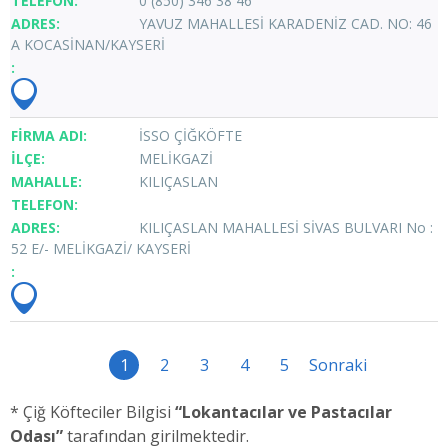
0 (850) 346 38 46
YAVUZ MAHALLESİ KARADENİZ CAD. NO: 46
A KOCASİNAN/KAYSERİ
İSSO ÇİĞKÖFTE
MELİKGAZİ
KILIÇASLAN
KILIÇASLAN MAHALLESİ SİVAS BULVARI No :
52 E/- MELİKGAZİ/ KAYSERİ
1
2
3
4
5
Sonraki
* Çiğ Köfteciler Bilgisi
“Lokantacılar ve Pastacılar
Odası”
tarafından girilmektedir.