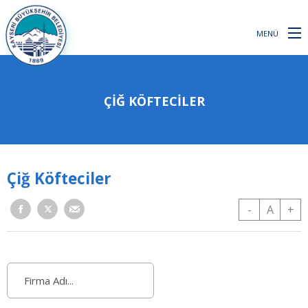
MENÜ
ÇIĞ KÖFTECILER
Çiğ Köfteciler
-
A
+