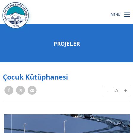
MENÜ
PROJELER
Çocuk Kütüphanesi
-
A
+