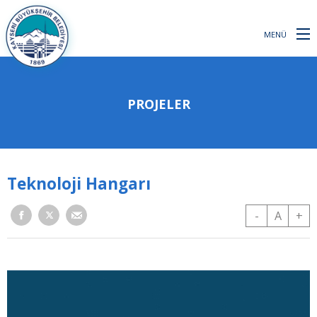
MENÜ
PROJELER
Teknoloji Hangarı
-
A
+