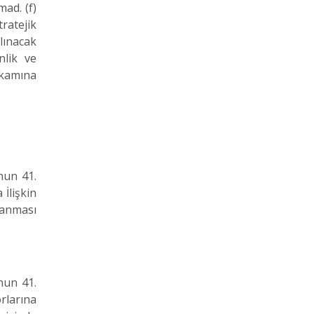
ad. (f)
ratejik
lınacak
nlik ve
akamına
un 41.
İlişkin
lanması
un 41.
rlarına