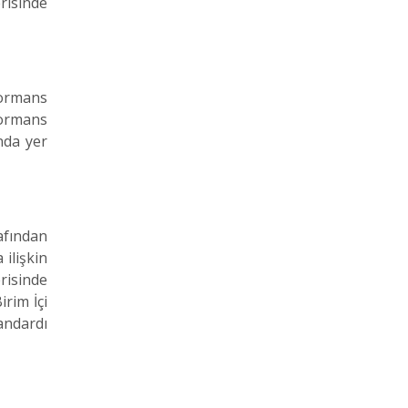
risinde
ormans
formans
nda yer
afından
 ilişkin
erisinde
rim İçi
andardı