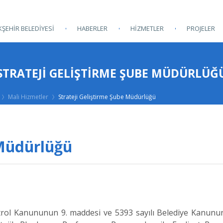
ŞEHİR BELEDİYESİ
HABERLER
HİZMETLER
PROJELER
STRATEJI GELIŞTIRME ŞUBE MÜDÜRLÜĞ
Mali Hizmetler
Strateji Geliştirme Şube Müdürlüğü
 Müdürlüğü
Kanununun 9. maddesi ve 5393 sayılı Belediye Kanunun