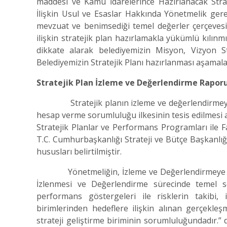
maddesi ve Kamu İdarelerince Hazırlanacak Strat
İlişkin Usul ve Esaslar Hakkında Yönetmelik gere
mevzuat ve benimsediği temel değerler çerçeves
ilişkin stratejik plan hazırlamakla yükümlü kılın
dikkate alarak belediyemizin Misyon, Vizyon St
Belediyemizin Stratejik Planı hazırlanması aşamal
Stratejik Plan İzleme ve Değerlendirme Rapo
Stratejik planın izleme ve değerlendirmeye ta
hesap verme sorumluluğu ilkesinin tesis edilmesi 
Stratejik Planlar ve Performans Programları ile F
T.C. Cumhurbaşkanlığı Strateji ve Bütçe Başkanlığ
hususları belirtilmiştir.
Yönetmeliğin, İzleme ve Değerlendirmeye İlişkin
İzlenmesi ve Değerlendirme sürecinde temel soru
performans göstergeleri ile risklerin takibi,
birimlerinden hedeflere ilişkin alınan gerçekleş
strateji geliştirme biriminin sorumluluğundadır.” d