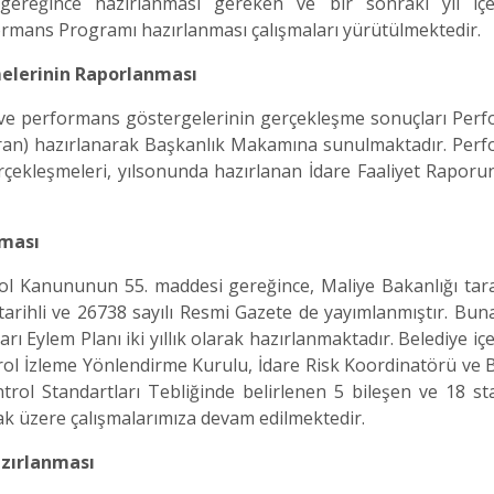
gereğince hazırlanması gereken ve bir sonraki yıl içe
formans Programı hazırlanması çalışmaları yürütülmektedir.
melerinin Raporlanması
erformans göstergelerinin gerçekleşme sonuçları Perf
ran) hazırlanarak Başkanlık Makamına sunulmaktadır. Per
erçekleşmeleri, yılsonunda hazırlanan İdare Faaliyet Raporu
rlanması
anununun 55. maddesi gereğince, Maliye Bakanlığı tar
tarihli ve 26738 sayılı Resmi Gazete de yayımlanmıştır. Buna
rı Eylem Planı iki yıllık olarak hazırlanmaktadır. Belediye iç
rol İzleme Yönlendirme Kurulu, İdare Risk Koordinatörü ve Bi
ntrol Standartları Tebliğinde belirlenen 5 bileşen ve 18 st
lamak üzere çalışmalarımıza devam edilmektedir.
Hazırlanması