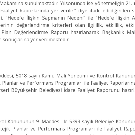
akamına sunulmaktadır. Yılsonunda ise yönetmeliğin 21. m
liyet Raporlarında yer verilir.” diye ifade edildiğinden st
ri, “Hedefe İlişkin Sapmanın Nedeni” ile “Hedefe İlişkin A
in değerlendirme kriterleri olan ilgililik, etkililik, etki
ejik Plan Değerlendirme Raporu hazırlanarak Başkanlık M
rme sonuçlarına yer verilmektedir.
, 5018 sayılı Kamu Mali Yönetimi ve Kontrol Kanunun
 Planlar ve Performans Programları ile Faaliyet Raporlarına 
seri Büyükşehir Belediyesi İdare Faaliyet Raporunu hazır
anununun 9. Maddesi ile 5393 sayılı Belediye Kanunun
ejik Planlar ve Performans Programları ile Faaliyet Rapo