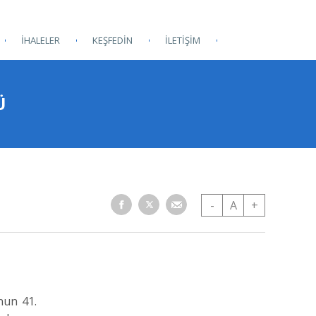
İHALELER
KEŞFEDİN
İLETİŞİM
Ü
-
A
+
un 41.