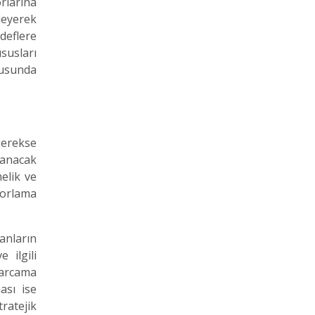
rlarına
leyerek
deflere
susları
tusunda
gerekse
lanacak
elik ve
porlama
anların
 ilgili
harcama
ası ise
tratejik