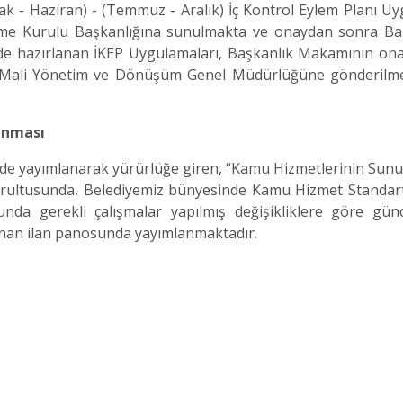
- Haziran) - (Temmuz - Aralık) İç Kontrol Eylem Planı U
irme Kurulu Başkanlığına sunulmakta ve onaydan sonra Ba
de hazırlanan İKEP Uygulamaları, Başkanlık Makamının on
 Mali Yönetim ve Dönüşüm Genel Müdürlüğüne gönderilme
ırlanması
de yayımlanarak yürürlüğe giren, “Kamu Hizmetlerinin Su
oğrultusunda, Belediyemiz bünyesinde Kamu Hizmet Standart
unda gerekli çalışmalar yapılmış değişikliklere göre gün
lunan ilan panosunda yayımlanmaktadır.