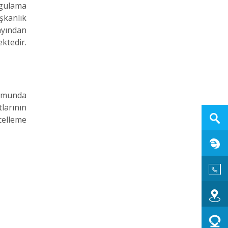
ygulama
şkanlık
ayından
ktedir.
numunda
larının
celleme