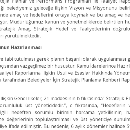
ejik Planlar ve Performans Programları ile Faaliyet Rapo
ği belediyemiz geleceğe ilişkin Vizyon ve Misyonunu belir
inde amaç ve hedeflerini ortaya koymak ve bu amaç ve he
mıştır. Müdürlüğümüz kanun ve yönetmeliklerde belirtilen hu
ratejik Amaç, Stratejik Hedef ve Faaliyetlerinin doğrul
arı yürütülmektedir.
runun Hazırlanması
bi tutulması gerek planın başarılı olarak uygulanması 
açısından vazgeçilmez bir husustur. Kamu İdarelerince Hazır
aaliyet Raporlarına İlişkin Usul ve Esaslar Hakkında Yönetm
ı tarafından Belediyeler İçin Stratejik Planlama Rehberi Ra
 Genel İlkeler; 21 maddesinin b fıkrasında” Stratejik Pl
mluluk üst yöneticidedir.”, c fıkrasında, “Hedeflerin ve
 ilgili hedeften sorumlu birimin harcama yetkilisinin; 
me değerlerinin toplulaştırılması ve üst yöneticiye sunulm
iye ifade edilmiştir. Bu nedenle; 6 aylık dönemler halinde S