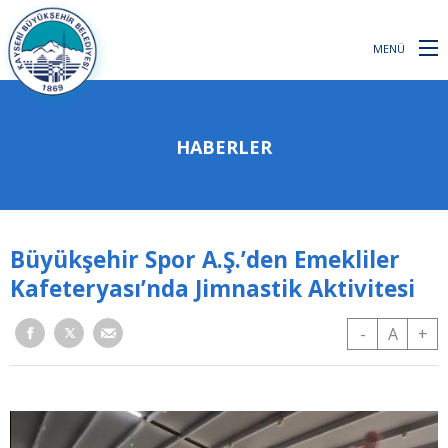
MENÜ
HABERLER
Büyükşehir Spor A.Ş.’den Emekliler
Kafeteryası’nda Jimnastik Aktivitesi
-
A
+