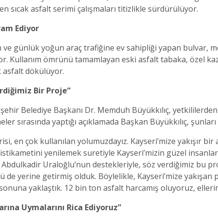
n sıcak asfalt serimi çalışmaları titizlikle sürdürülüyor.
vam Ediyor
ve günlük yoğun araç trafiğine ev sahipliği yapan bulvar, mo
or. Kullanım ömrünü tamamlayan eski asfalt tabaka, özel kazı
k asfalt dökülüyor.
diğimiz Bir Proje”
şehir Belediye Başkanı Dr. Memduh Büyükkılıç, yetkililerden 
ler sırasında yaptığı açıklamada Başkan Büyükkılıç, şunları 
irisi, en çok kullanılan yolumuzdayız. Kayseri’mize yakışır bir 
stikametini yenilemek suretiyle Kayseri’mizin güzel insanla
 Abdulkadir Uraloğlu’nun destekleriyle, söz verdiğimiz bu 
 de yerine getirmiş olduk. Böylelikle, Kayseri’mize yakışan 
sonuna yaklaştık. 12 bin ton asfalt harcamış oluyoruz, ellerin
arına Uymalarını Rica Ediyoruz”