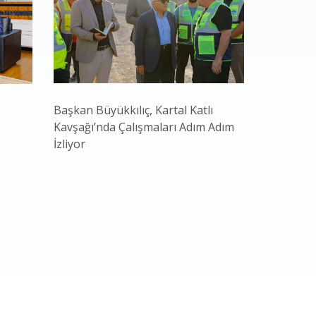
Başkan Büyükkılıç, Kartal Katlı
Kayseri B
Kavşağı’nda Çalışmaları Adım Adım
Hasadı Ba
İzliyor
Ekonomi