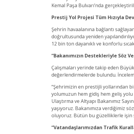
Kemal Paşa Bulvarı’nda gerçekleştirile
Prestij Yol Projesi Tüm Hızıyla De
Şehrin havaalanına bağlantı sağlayan 
doğrultusunda yeniden yapılandırılıy
12 bin ton dayanıklı ve konforlu sıca
“Bakanımızın Destekleriyle Söz Ver
Çalışmaları yerinde takip eden Büyük
değerlendirmelerde bulundu. İnceleme
“Şehrimizin en prestijli yollarından b
yolumuzun hem gidiş hem geliş yolu i
Ulaştırma ve Altyapı Bakanımız Sayın
yaşıyoruz. Bakanımıza verdiğimiz sözü
oluyoruz. Bütün bu güzelliklerle işin 
“Vatandaşlarımızdan Trafik Kurall