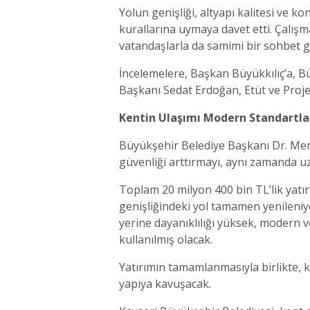
Yolun genişliği, altyapı kalitesi ve 
kurallarına uymaya davet etti. Çalı
vatandaşlarla da samimi bir sohbet ge
İncelemelere, Başkan Büyükkılıç’a, Bü
Başkanı Sedat Erdoğan, Etüt ve Proje
Kentin Ulaşımı Modern Standartla
Büyükşehir Belediye Başkanı Dr. Memd
güvenliği arttırmayı, aynı zamanda u
Toplam 20 milyon 400 bin TL’lik yatı
genişliğindeki yol tamamen yenileniy
yerine dayanıklılığı yüksek, modern v
kullanılmış olacak.
Yatırımın tamamlanmasıyla birlikte, 
yapıya kavuşacak.