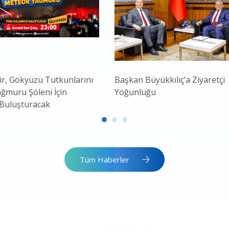
r, Gökyüzü Tutkunlarını
Başkan Büyükkılıç’a Ziyaretçi
ğmuru Şöleni İçin
Yoğunluğu
 Buluşturacak
Tüm Haberler