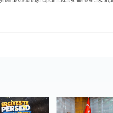
enelinde sürdürdüğü kapsamlı asfalt yenileme ve altyapı çalı
2