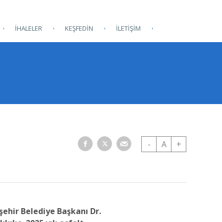
İHALELER
KEŞFEDİN
İLETİŞİM
a
-
A
+
şehir Belediye Başkanı Dr.