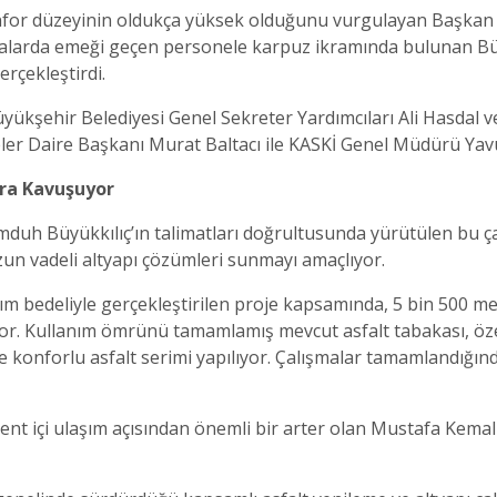
konfor düzeyinin oldukça yüksek olduğunu vurgulayan Başkan B
şmalarda emeği geçen personele karpuz ikramında bulunan Bü
rçekleştirdi.
yükşehir Belediyesi Genel Sekreter Yardımcıları Ali Hasdal v
ler Daire Başkanı Murat Baltacı ile KASKİ Genel Müdürü Yavuz
ra Kavuşuyor
uh Büyükkılıç’ın talimatları doğrultusunda yürütülen bu çal
zun vadeli altyapı çözümleri sunmayı amaçlıyor.
rım bedeliyle gerçekleştirilen proje kapsamında, 5 bin 500 
or. Kullanım ömrünü tamamlamış mevcut asfalt tabakası, özel
e konforlu asfalt serimi yapılıyor. Çalışmalar tamamlandığınd
kent içi ulaşım açısından önemli bir arter olan Mustafa Kema