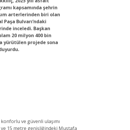
lıç, 2025 yılı asfalt
gramı kapsamında şehrin
ım arterlerinden biri olan
 Paşa Bulvarı’ndaki
rinde inceledi. Başkan
plam 20 milyon 400 bin
la yürütülen projede sona
 duyurdu.
 konforlu ve güvenli ulaşımı
ve 15 metre genişliğindeki Mustafa