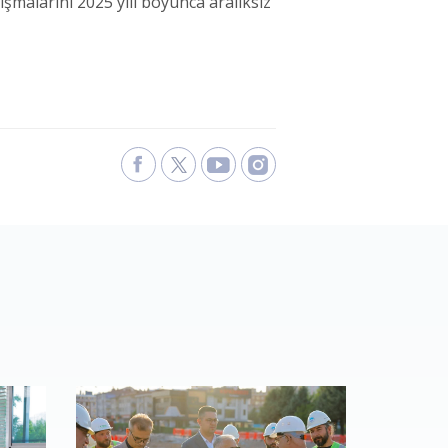
şmalarını 2025 yılı boyunca aralıksız