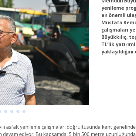
Memduh Büyükkı
yenileme pro
en önemli ulaş
Mustafa Kemal
çalışmaları ye
Büyükkılıç, to
TL’lik yatırım
yaklaşıldığını
ılı asfalt yenileme çalışmaları doğrultusunda kent genelinde
n devam ediyor. Bu kapsamda, 5 bin 500 metre uzunluğunda 