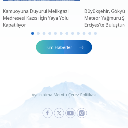
Kamuoyuna Duyuru! Melikgazi
Büyükşehir, Gökyüz
Medresesi Kazısı İçin Yaya Yolu
Meteor Yağmuru Şöle
Kapatılıyor
Erciyes’te Buluştura
Tüm Haberler
Aydınlatma Metni
Çerez Politikası