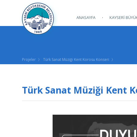
ANASAYFA
KAYSERİ BÜYÜK
Projeler
Türk Sanat Müziği Kent Korosu Konseri
Türk Sanat Müziği Kent K