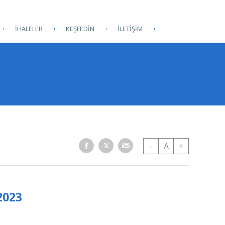
İHALELER
KEŞFEDİN
İLETİŞİM
-
A
+
2023