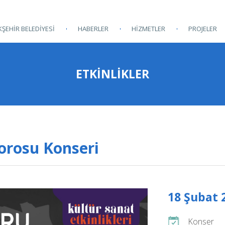
ŞEHİR BELEDİYESİ
HABERLER
HİZMETLER
PROJELER
ETKINLIKLER
orosu Konseri
18 Şubat 
Konser