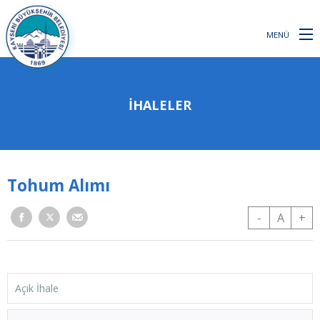
MENÜ
İHALELER
Tohum Alımı
-
A
+
Açık İhale