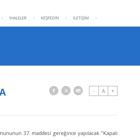
İHALELER
KEŞFEDİN
İLETİŞİM
SA
-
A
+
Kanununun 37. maddesi gereğince yapılacak “Kapalı