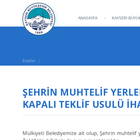
ANASAYFA
KAYSERİ BÜYÜK
İhaleler
ŞEHRİN MUHTELİF YERL
KAPALI TEKLİF USULÜ İHA
Mülkiyeti Belediyemize ait olup, Şehrin muhtelif