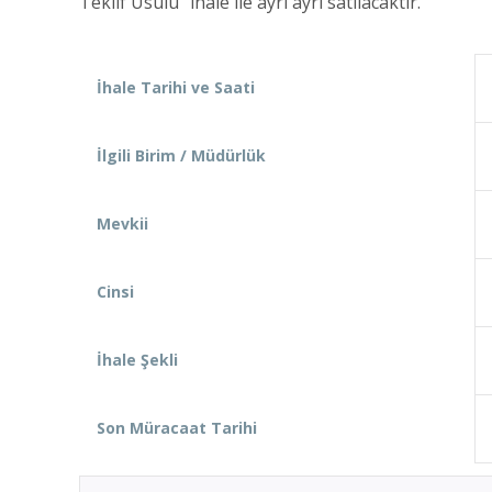
Teklif Usulü” ihale ile ayrı ayrı satılacaktır.
İhale Tarihi ve Saati
İlgili Birim / Müdürlük
Mevkii
Cinsi
İhale Şekli
Son Müracaat Tarihi