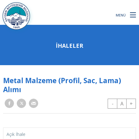
MENÜ
İHALELER
Metal Malzeme (Profil, Sac, Lama)
Alımı
-
A
+
Açık İhale