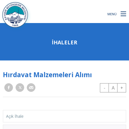
MENÜ
İHALELER
Hırdavat Malzemeleri Alımı
-
A
+
Açık İhale