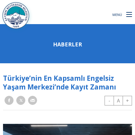
MENÜ
HABERLER
Türkiye’nin En Kapsamlı Engelsiz
Yaşam Merkezi’nde Kayıt Zamanı
-
A
+