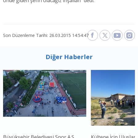
önde giden şehri olacağız inşallah" dedi.
Son Düzenleme Tarihi: 26.03.2015 14:54:47
Diğer Haberler
Büyükşehir Belediyesi Spor A.Ş.,
Kültepe İçin Uluslar