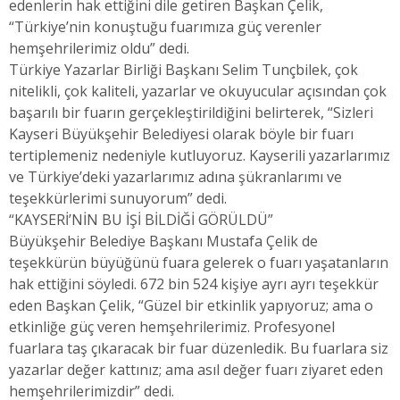
edenlerin hak ettiğini dile getiren Başkan Çelik,
“Türkiye’nin konuştuğu fuarımıza güç verenler
hemşehrilerimiz oldu” dedi.
Türkiye Yazarlar Birliği Başkanı Selim Tunçbilek, çok
nitelikli, çok kaliteli, yazarlar ve okuyucular açısından çok
başarılı bir fuarın gerçekleştirildiğini belirterek, “Sizleri
Kayseri Büyükşehir Belediyesi olarak böyle bir fuarı
tertiplemeniz nedeniyle kutluyoruz. Kayserili yazarlarımız
ve Türkiye’deki yazarlarımız adına şükranlarımı ve
teşekkürlerimi sunuyorum” dedi.
“KAYSERİ’NİN BU İŞİ BİLDİĞİ GÖRÜLDÜ”
Büyükşehir Belediye Başkanı Mustafa Çelik de
teşekkürün büyüğünü fuara gelerek o fuarı yaşatanların
hak ettiğini söyledi. 672 bin 524 kişiye ayrı ayrı teşekkür
eden Başkan Çelik, “Güzel bir etkinlik yapıyoruz; ama o
etkinliğe güç veren hemşehrilerimiz. Profesyonel
fuarlara taş çıkaracak bir fuar düzenledik. Bu fuarlara siz
yazarlar değer kattınız; ama asıl değer fuarı ziyaret eden
hemşehrilerimizdir” dedi.