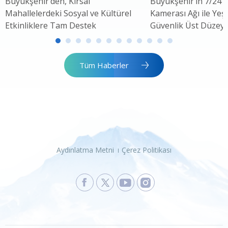
Büyükşehir’den, Kırsal
Büyükşehir’in 7/24 
Mahallelerdeki Sosyal ve Kültürel
Kamerası Ağı ile Yeşi
Etkinliklere Tam Destek
Güvenlik Üst Düzey
Tüm Haberler
Aydınlatma Metni
Çerez Politikası