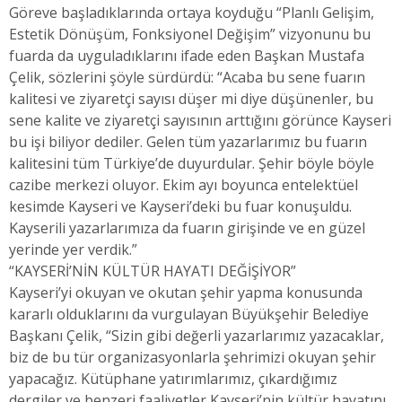
Göreve başladıklarında ortaya koyduğu “Planlı Gelişim,
Estetik Dönüşüm, Fonksiyonel Değişim” vizyonunu bu
fuarda da uyguladıklarını ifade eden Başkan Mustafa
Çelik, sözlerini şöyle sürdürdü: “Acaba bu sene fuarın
kalitesi ve ziyaretçi sayısı düşer mi diye düşünenler, bu
sene kalite ve ziyaretçi sayısının arttığını görünce Kayseri
bu işi biliyor dediler. Gelen tüm yazarlarımız bu fuarın
kalitesini tüm Türkiye’de duyurdular. Şehir böyle böyle
cazibe merkezi oluyor. Ekim ayı boyunca entelektüel
kesimde Kayseri ve Kayseri’deki bu fuar konuşuldu.
Kayserili yazarlarımıza da fuarın girişinde ve en güzel
yerinde yer verdik.”
“KAYSERİ’NİN KÜLTÜR HAYATI DEĞİŞİYOR”
Kayseri’yi okuyan ve okutan şehir yapma konusunda
kararlı olduklarını da vurgulayan Büyükşehir Belediye
Başkanı Çelik, “Sizin gibi değerli yazarlarımız yazacaklar,
biz de bu tür organizasyonlarla şehrimizi okuyan şehir
yapacağız. Kütüphane yatırımlarımız, çıkardığımız
dergiler ve benzeri faaliyetler Kayseri’nin kültür hayatını