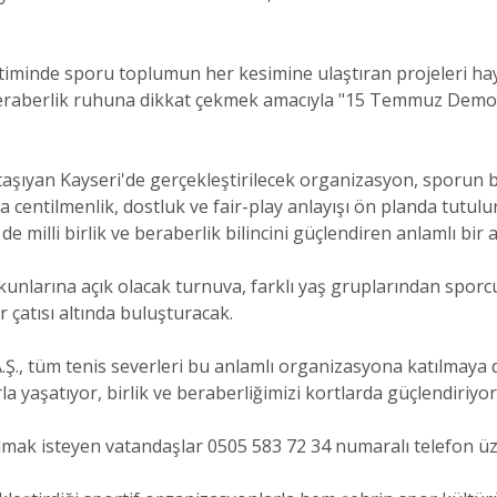
minde sporu toplumun her kesimine ulaştıran projeleri hay
 beraberlik ruhuna dikkat çekmek amacıyla "15 Temmuz Demokr
aşıyan Kayseri'de gerçekleştirilecek organizasyon, sporun b
centilmenlik, dostluk ve fair-play anlayışı ön planda tutulur
 milli birlik ve beraberlik bilincini güçlendiren anlamlı bir
tkunlarına açık olacak turnuva, farklı yaş gruplarından spor
 çatısı altında buluşturacak.
Ş., tüm tenis severleri bu anlamlı organizasyona katılmaya d
 yaşatıyor, birlik ve beraberliğimizi kortlarda güçlendiriyor
almak isteyen vatandaşlar 0505 583 72 34 numaralı telefon üz