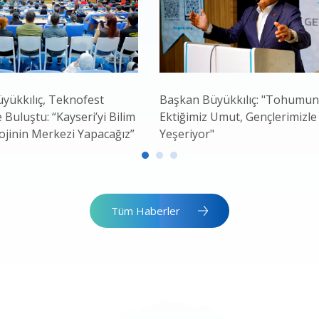
yükkılıç, Teknofest
Başkan Büyükkılıç: "Tohumu
e Buluştu: “Kayseri’yi Bilim
Ektiğimiz Umut, Gençlerimizle
ojinin Merkezi Yapacağız”
Yeşeriyor"
Tüm Haberler