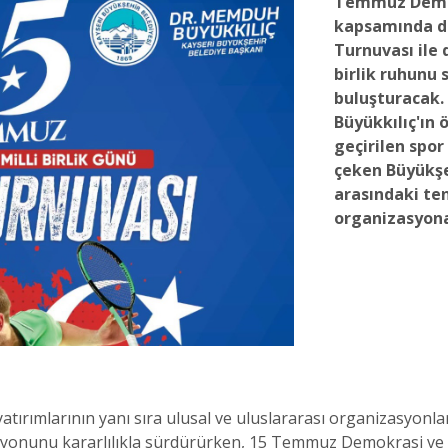
Temmuz Demokr
kapsamında d
Turnuvası ile 
birlik ruhunu 
buluşturacak
Büyükkılıç'ın
geçirilen spor
çeken Büyükşeh
arasındaki ten
organizasyona
atırımlarının yanı sıra ulusal ve uluslararası organizasyonla
izyonunu kararlılıkla sürdürürken, 15 Temmuz Demokrasi ve Mi