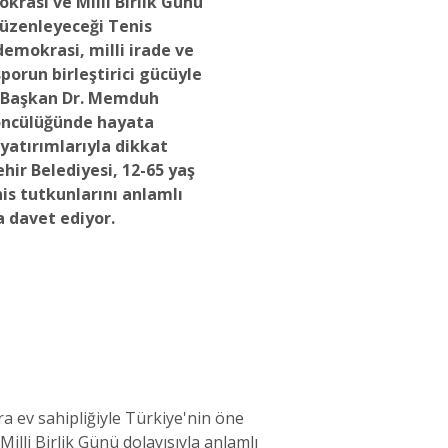
asi ve Milli Birlik Günü
üzenleyeceği Tenis
demokrasi, milli irade ve
sporun birleştirici gücüyle
. Başkan Dr. Memduh
 öncülüğünde hayata
 yatırımlarıyla dikkat
ir Belediyesi, 12-65 yaş
is tutkunlarını anlamlı
 davet ediyor.
ra ev sahipliğiyle Türkiye'nin öne
lli Birlik Günü dolayısıyla anlamlı