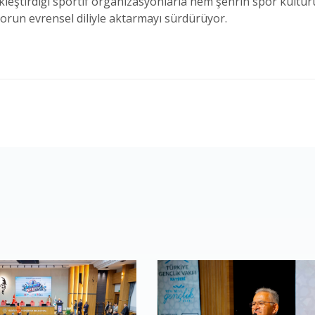
kleştirdiği sportif organizasyonlarla hem şehrin spor kültü
porun evrensel diliyle aktarmayı sürdürüyor.