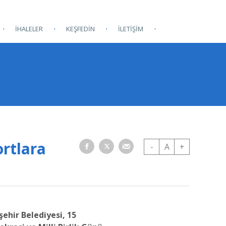
İHALELER
KEŞFEDİN
İLETİŞİM
ortlara
-
A
+
ehir Belediyesi, 15