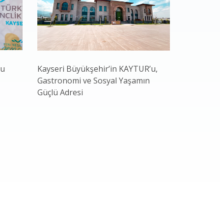
nu
Kayseri Büyükşehir’in KAYTUR’u,
Bakan Yar
Gastronomi ve Sosyal Yaşamın
Başkan Bü
Güçlü Adresi