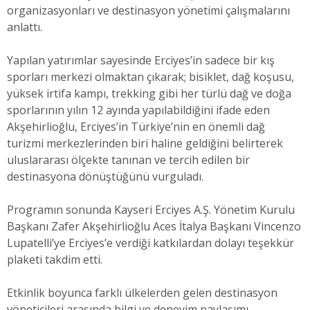
organizasyonları ve destinasyon yönetimi çalışmalarını
anlattı.
Yapılan yatırımlar sayesinde Erciyes’in sadece bir kış
sporları merkezi olmaktan çıkarak; bisiklet, dağ koşusu,
yüksek irtifa kampı, trekking gibi her türlü dağ ve doğa
sporlarının yılın 12 ayında yapılabildiğini ifade eden
Akşehirlioğlu, Erciyes’in Türkiye’nin en önemli dağ
turizmi merkezlerinden biri haline geldiğini belirterek
uluslararası ölçekte tanınan ve tercih edilen bir
destinasyona dönüştüğünü vurguladı.
Programın sonunda Kayseri Erciyes A.Ş. Yönetim Kurulu
Başkanı Zafer Akşehirlioğlu Aces İtalya Başkanı Vincenzo
Lupatelli’ye Erciyes’e verdiği katkılardan dolayı teşekkür
plaketi takdim etti.
Etkinlik boyunca farklı ülkelerden gelen destinasyon
yöneticileri arasında bilgi ve deneyim paylaşımı