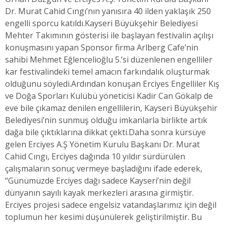
Dr. Murat Cahid Cıngı’nın yanısıra 40 ilden yaklaşık 250
engelli sporcu katıldı.
Kayseri Büyükşehir Belediyesi
Mehter Takımının gösterisi ile başlayan festivalin açılışı
konuşmasını yapan Sponsor firma Arlberg Cafe’nin
sahibi Mehmet Eğlencelioğlu 5.’si düzenlenen engelliler
kar festivalindeki temel amacın farkındalık oluşturmak
olduğunu söyledi.
Ardından konuşan Erciyes Engelliler Kış
ve Doğa Sporları Kulübü yöneticisi Kadir Can Gökalp de
eve bile çıkamaz denilen engellilerin, Kayseri Büyükşehir
Belediyesi’nin sunmuş olduğu imkanlarla birlikte artık
dağa bile çıktıklarına dikkat çekti.
Daha sonra kürsüye
gelen Erciyes A.Ş Yönetim Kurulu Başkanı Dr. Murat
Cahid Cıngı, Erciyes dağında 10 yıldır sürdürülen
çalışmaların sonuç vermeye başladığını ifade ederek,
“Günümüzde Erciyes dağı sadece Kayseri’nin değil
dünyanın sayılı kayak merkezleri arasına girmiştir.
Erciyes projesi sadece engelsiz vatandaşlarımız için değil
toplumun her kesimi düşünülerek geliştirilmiştir. Bu