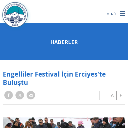
MENÜ
HABERLER
Engelliler Festival İçin Erciyes'te
Buluştu
-
A
+