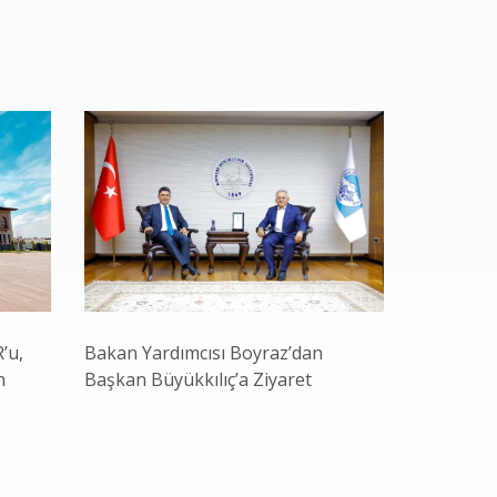
’u,
Bakan Yardımcısı Boyraz’dan
Develi ve 
n
Başkan Büyükkılıç’a Ziyaret
Mahallele
“Durmak 
Devam”