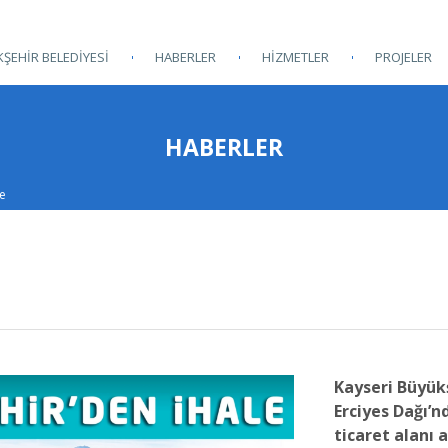
ŞEHİR BELEDİYESİ
HABERLER
HİZMETLER
PROJELER
HABERLER
le
Kayseri Büyük
Erciyes Dağı’n
ticaret alanı a