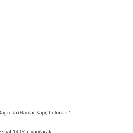
 Dağı’nda (Hacılar Kapı) bulunan 1
e saat 14.15’te yapılacak.