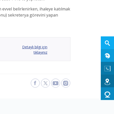
evvel belirlenirken, ihaleye katılmak
onu) sekreterya görevini yapan
Detaylı bilgi için
tıklayınız