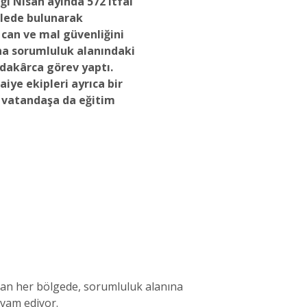
ğı Nisan ayında 572 itfai
lede bulunarak
 can ve mal güvenliğini
a sorumluluk alanındaki
dakârca görev yaptı.
aiye ekipleri ayrıca bir
6 vatandaşa da eğitim
yulan her bölgede, sorumluluk alanına
evam ediyor.