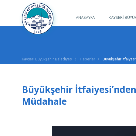
ANASAYFA
KAYSERİ BÜYÜK
Kayseri Büyükşehir Belediyesi
Haberler
Büyükşehir İtfaiyes
Büyükşehir İtfaiyesi’nden
Müdahale