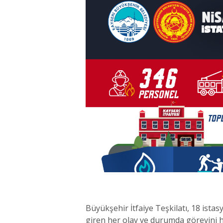
Büyükşehir İtfaiye Teşkilatı, 18 ista
giren her olay ve durumda görevini hız