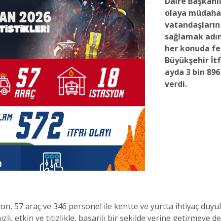
Daire Başkanlı
olaya müdaha
vatandaşların
sağlamak adın
her konuda fe
Büyükşehir İtf
ayda 3 bin 89
verdi.
syon, 57 araç ve 346 personel ile kentte ve yurtta ihtiyaç du
lı, etkin ve titizlikle, başarılı bir şekilde yerine getirmeye d