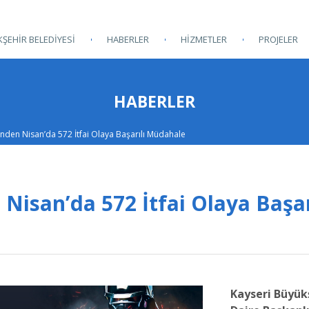
ŞEHİR BELEDİYESİ
HABERLER
HİZMETLER
PROJELER
HABERLER
i’nden Nisan’da 572 İtfai Olaya Başarılı Müdahale
 Nisan’da 572 İtfai Olaya Başar
Kayseri Büyükş