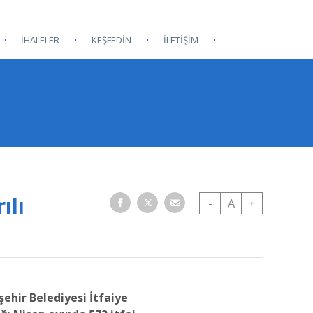
İHALELER
KEŞFEDİN
İLETİŞİM
ılı
-
A
+
ehir Belediyesi İtfaiye