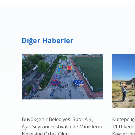
Diğer Haberler
Büyükşehir Belediyesi Spor A.Ş.,
Kültepe İç
Âşık Seyrani Festivali'nde Miniklerin
11 Ülkeden
Neşesine Ortak Oldu
Kayseri’de