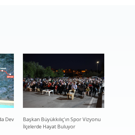
da Dev
Başkan Büyükkılıç'ın Spor Vizyonu
Başkan Bü
İlçelerde Hayat Buluyor
Gençliğiyl
ve Teknol