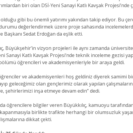
rımlardan biri olan DSİ-Yeni Sanayi Katlı Kavşak Projesi’nde ç
olduğu gibi bu önemli yatırımı yakından takip ediyor. Bu çer
n durumu değerlendirmek üzere proje sahasında incelemelerd
re Başkanı Sedat Erdoğan da eşlik etti.
ıç, Büyükşehir’in vizyon projeleri ile aynı zamanda üniversi
ni Sanayi Katlı Kavşak Projesi’nde teknik inceleme gezisi yap
bölümü öğrencileri ve akademisyenleriyle bir araya geldi.
ğrenciler ve akademisyenleri hoş geldiniz diyerek samimi bir 
ayıp geleceğimiz olan gençlerimiz olarak yapılan çalışmaları
e, şehirlerimizi inşa etmeye devam edin” dedi.
a da öğrencilere bilgiler veren Büyükkılıç, kamuoyu tarafın
n kapanmasıyla birlikte trafikte herhangi bir olumsuzluk ya
ışmalarına dikkat çekti.