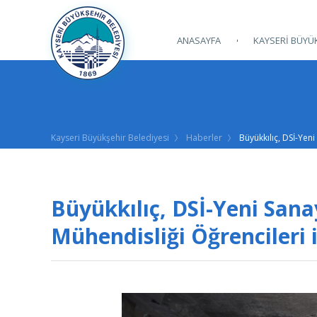
ANASAYFA
KAYSERİ BÜYÜK
Kayseri Büyükşehir Belediyesi
Haberler
Büyükkılıç, DSİ-Yeni
Büyükkılıç, DSİ-Yeni Sanay
Mühendisliği Öğrencileri i