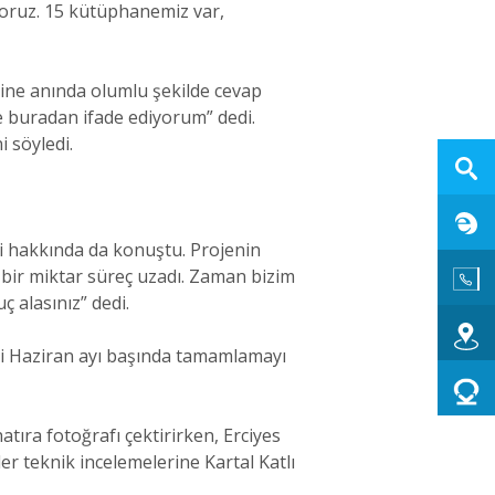
yoruz. 15 kütüphanemiz var,
ebine anında olumlu şekilde cevap
 de buradan ifade ediyorum” dedi.
 söyledi.
i hakkında da konuştu. Projenin
 bir miktar süreç uzadı. Zaman bizim
ç alasınız” dedi.
eyi Haziran ayı başında tamamlamayı
tıra fotoğrafı çektirirken, Erciyes
r teknik incelemelerine Kartal Katlı