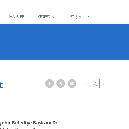
İHALELER
KEŞFEDİN
İLETİŞİM
t
-
A
+
şehir Belediye Başkanı Dr.