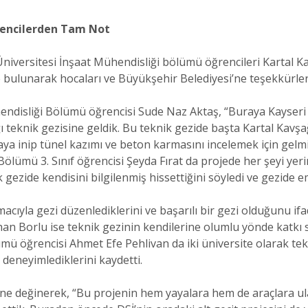
rencilerden Tam Not
Üniversitesi İnşaat Mühendisliği bölümü öğrencileri Kartal Ka
ulunarak hocaları ve Büyükşehir Belediyesi’ne teşekkürlerini
endisliği Bölümü öğrencisi Sude Naz Aktaş, “Buraya Kayseri
ı teknik gezisine geldik. Bu teknik gezide başta Kartal Kavş
ya inip tünel kazımı ve beton karmasını incelemek için gel
Bölümü 3. Sınıf öğrencisi Şeyda Fırat da projede her şeyi yer
 gezide kendisini bilgilenmiş hissettiğini söyledi ve gezide 
acıyla gezi düzenlediklerini ve başarılı bir gezi olduğunu if
n Borlu ise teknik gezinin kendilerine olumlu yönde katkı s
mü öğrencisi Ahmet Efe Pehlivan da iki üniversite olarak tekn
e deneyimlediklerini kaydetti.
ine değinerek, “Bu projenin hem yayalara hem de araçlara ul