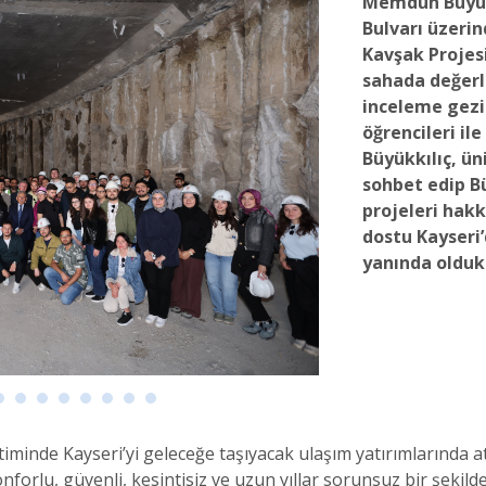
Memduh Büyük
Bulvarı üzerin
Kavşak Projes
sahada değerl
inceleme gezi
öğrencileri il
Büyükkılıç, üni
sohbet edip B
projeleri hakk
dostu Kayseri
yanında oldukl
inde Kayseri’yi geleceğe taşıyacak ulaşım yatırımlarında a
nforlu, güvenli, kesintisiz ve uzun yıllar sorunsuz bir şekild