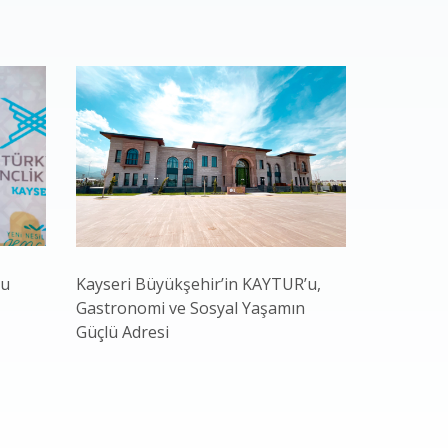
nu
Kayseri Büyükşehir’in KAYTUR’u,
Bakan Yar
Gastronomi ve Sosyal Yaşamın
Başkan Bü
Güçlü Adresi