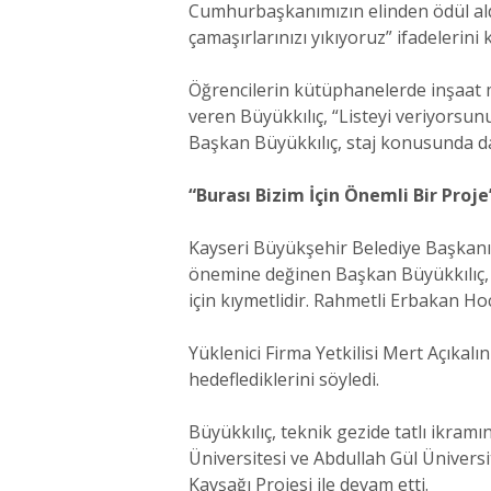
Cumhurbaşkanımızın elinden ödül aldı
çamaşırlarınızı yıkıyoruz” ifadelerini k
Öğrencilerin kütüphanelerde inşaat mü
veren Büyükkılıç, “Listeyi veriyorsunu
Başkan Büyükkılıç, staj konusunda da
“Burası Bizim İçin Önemli Bir Proje
Kayseri Büyükşehir Belediye Başkanı
önemine değinen Başkan Büyükkılıç, “B
için kıymetlidir. Rahmetli Erbakan Hoca
Yüklenici Firma Yetkilisi Mert Açıka
hedeflediklerini söyledi.
Büyükkılıç, teknik gezide tatlı ikram
Üniversitesi ve Abdullah Gül Üniversi
Kavşağı Projesi ile devam etti.