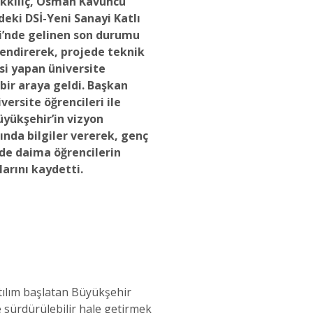
kılıç, Osman Kavuncu
deki DSİ-Yeni Sanayi Katlı
i’nde gelinen son durumu
endirerek, projede teknik
si yapan üniversite
e bir araya geldi. Başkan
versite öğrencileri ile
üyükşehir’in vizyon
ında bilgiler vererek, genç
’de daima öğrencilerin
arını kaydetti.
tılım başlatan Büyükşehir
e sürdürülebilir hale getirmek