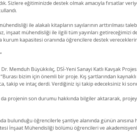
k. Sizlere eğitiminizde destek olmak amacıyla fırsatlar veri
ullandı.
hendisliği ile alakalı kitapların sayılarının arttırılması tal
z, inşaat mühendisliği ile ilgili tüm yayınları getireceğimizi
 kurum kapasitesi oranında öğrencilere destek vereceklerini
”
 Dr. Memduh Büyükkılıç, DSİ-Yeni Sanayi Katlı Kavşak Projes
urası bizim için önemli bir proje. Kış şartlarından kaynaklı
, takip ve intaç derdi. Verdiğiniz işi takip edeceksiniz ki sonu
lın da projenin son durumu hakkında bilgiler aktararak, proj
ında bulunduğu öğrencilerle şantiye alanında günün anısına ha
tesi İnşaat Mühendisliği bölümü öğrencileri ve akademisyenle