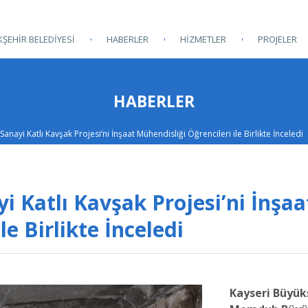
ŞEHİR BELEDİYESİ
HABERLER
HİZMETLER
PROJELER
HABERLER
 Sanayi Katlı Kavşak Projesi’ni İnşaat Mühendisliği Öğrencileri ile Birlikte İnceledi
i Katlı Kavşak Projesi’ni İnşaa
le Birlikte İnceledi
Kayseri Büyük