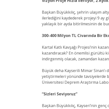
Vizyon Proje Hızla İlerliyor, 2 Aylı
Başkan Büyükkılıç, şehrin ulaşım altya
ilerlediğini kaydederek projeyi 9 ay gi
yaklaşık bir ayda bitirilmesinin de bu
300-400 Milyon TL Civarında Bir E
Kartal Katlı Kavşağı Projesi’nin kaza
kazandıracak? En önemlisi gürültü kirl
indirgenmiş olacak, zamandan kazanıla
Büyük deha Kayserili Mimar Sinan’ı da
yetiştirmeleri yönünde tavsiyelerde b
Üniversitesi Deprem Araştırma Laborat
“Sizleri Seviyoruz”
Başkan Büyükkılıç, Kayseri’nin genç d