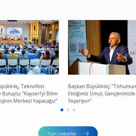
yükkılıç, Teknofest
Başkan Büyükkılıç: "Tohumu
e Buluştu: “Kayseri’yi Bilim
Ektiğimiz Umut, Gençlerimizle
ojinin Merkezi Yapacağız”
Yeşeriyor"
Tüm Haberler