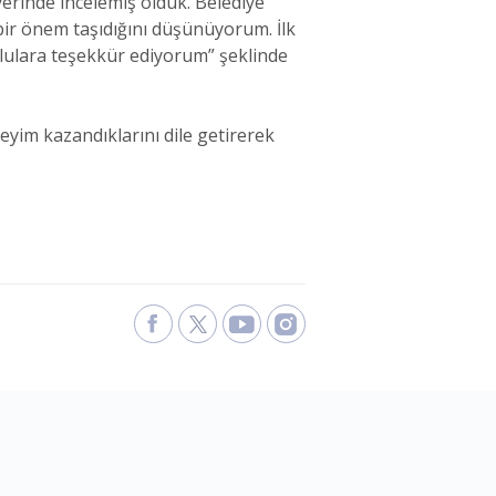
yerinde incelemiş olduk. Belediye
bir önem taşıdığını düşünüyorum. İlk
mlulara teşekkür ediyorum” şeklinde
eyim kazandıklarını dile getirerek