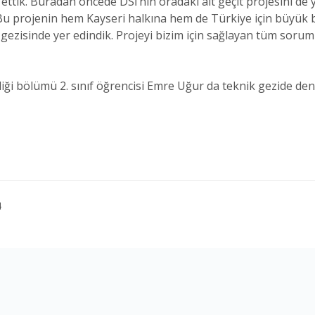
ettik. Buradan öncede DSİ’nin oradaki alt geçit projesini de 
 Bu projenin hem Kayseri halkına hem de Türkiye için büyük 
 gezisinde yer edindik. Projeyi bizim için sağlayan tüm soru
iği bölümü 2. sınıf öğrencisi Emre Uğur da teknik gezide den
4