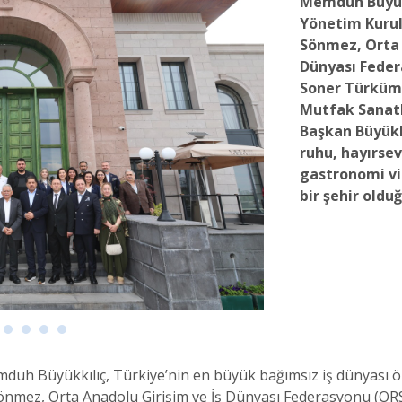
Memduh Büyük
Yönetim Kuru
Sönmez, Orta 
Dünyası Feder
Soner Türküm 
Mutfak Sanatl
Başkan Büyükkı
ruhu, hayırsev
gastronomi vi
bir şehir oldu
mduh Büyükkılıç, Türkiye’nin en büyük bağımsız iş dünyası
nmez, Orta Anadolu Girişim ve İş Dünyası Federasyonu (O