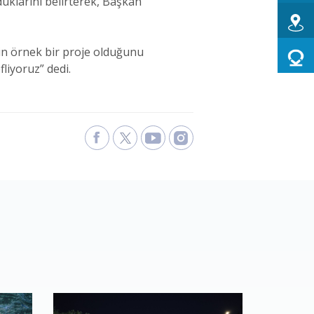
larını belirterek, Başkan
n örnek bir proje olduğunu
liyoruz” dedi.