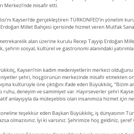
 Merkezi’nde misafir etti.
ısı’nı Kayseri’de gerçekleştiren TÜRKONFED’in yönetim kuru
 Erdoğan Millet Bahçesi içerisinde hizmet veren Mutfak Sanat
metrekarelik alan üzerine kurulu Recep Tayyip Erdoğan Mille
k, şehrin sosyal, kültürel ve gastronomi alanındaki yatırıml
ılıç, Kayseri’nin kadim medeniyetlerin merkezi olduğunu vu
niyetler şehri, hoşgörünün merkezinde misafir etmekten onu
nışma kültürüyle öne çıktığını ifade eden Büyükkılıç, “Bizim 
ip ruhu, deneyim ve samimiyet var. Hayırseverler şehri Kays
atif anlayışıyla da müteşebbis olan insanımıza hizmet için n
oneline teşekkür eden Başkan Büyükkılıç, iş dünyasının Tür
sa olmazısınız. İyi ki varsınız. Şehrimize hoş geldiniz, şeref v