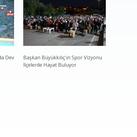
da Dev
Başkan Büyükkılıç'ın Spor Vizyonu
Başkan Bü
İlçelerde Hayat Buluyor
Gençliğiyl
ve Teknol