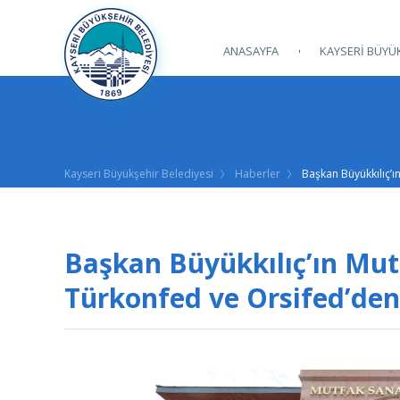
ANASAYFA
KAYSERİ BÜYÜK
Kayseri Büyükşehir Belediyesi
Haberler
Başkan Büyükkılıç’ı
Başkan Büyükkılıç’ın Mutf
Türkonfed ve Orsifed’den