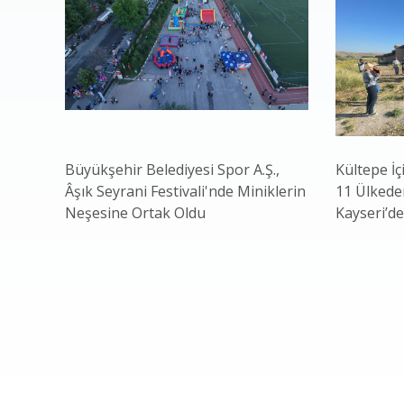
Büyükşehir Belediyesi Spor A.Ş.,
Kültepe İç
Âşık Seyrani Festivali'nde Miniklerin
11 Ülkeden
Neşesine Ortak Oldu
Kayseri’de