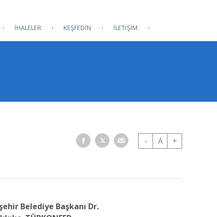
İHALELER
KEŞFEDİN
İLETİŞİM
-
A
+
şehir Belediye Başkanı Dr.