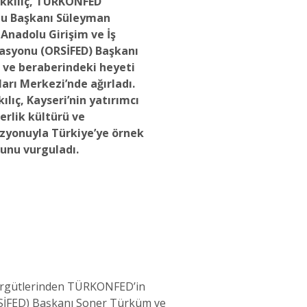
kılıç, TÜRKONFED
lu Başkanı Süleyman
Anadolu Girişim ve İş
asyonu (ORSİFED) Başkanı
ve beraberindeki heyeti
arı Merkezi’nde ağırladı.
lıç, Kayseri’nin yatırımcı
erlik kültürü ve
zyonuyla Türkiye’ye örnek
ğunu vurguladı.
 örgütlerinden TÜRKONFED’in
RSİFED) Başkanı Soner Türküm ve