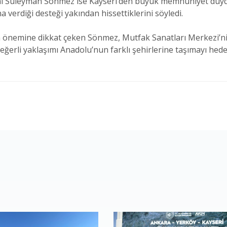
Süleyman Sönmez ise Kayseri’den büyük memnuniyet duyduk
na verdiği desteği yakından hissettiklerini söyledi.
önemine dikkat çeken Sönmez, Mutfak Sanatları Merkezi’ni
eğerli yaklaşımı Anadolu’nun farklı şehirlerine taşımayı hedef
1