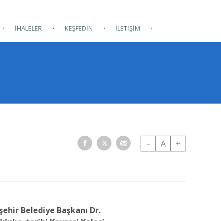
İHALELER
KEŞFEDİN
İLETİŞİM
-
A
+
şehir Belediye Başkanı Dr.