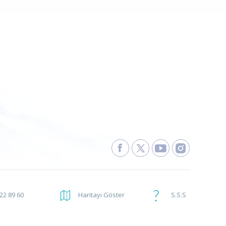
222 89 60
Haritayı Göster
S.S.S