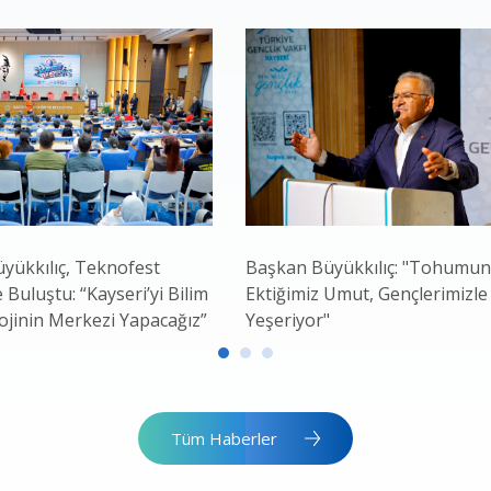
yükkılıç, Teknofest
Başkan Büyükkılıç: "Tohumu
e Buluştu: “Kayseri’yi Bilim
Ektiğimiz Umut, Gençlerimizle
ojinin Merkezi Yapacağız”
Yeşeriyor"
Tüm Haberler