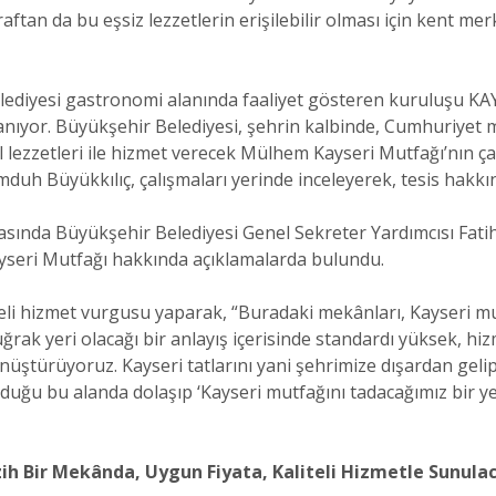
aftan da bu eşsiz lezzetlerin erişilebilir olması için kent m
ediyesi gastronomi alanında faaliyet gösteren kuruluşu KAY
anıyor. Büyükşehir Belediyesi, şehrin kalbinde, Cumhuriyet 
l lezzetleri ile hizmet verecek Mülhem Kayseri Mutfağı’nın ç
h Büyükkılıç, çalışmaları yerinde inceleyerek, tesis hakkınd
asında Büyükşehir Belediyesi Genel Sekreter Yardımcısı Fati
yseri Mutfağı hakkında açıklamalarda bulundu.
teli hizmet vurgusu yaparak, “Buradaki mekânları, Kayseri 
ğrak yeri olacağı bir anlayış içerisinde standardı yüksek, hiz
önüştürüyoruz. Kayseri tatlarını yani şehrimize dışardan gel
lduğu bu alanda dolaşıp ‘Kayseri mutfağını tadacağımız bir 
zih Bir Mekânda, Uygun Fiyata, Kaliteli Hizmetle Sunula