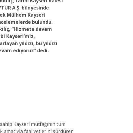
ılıç, tarihi Kayseri Kalesi
AYTUR A.Ş. bünyesinde
cek Mülhem Kayseri
ncelemelerde bulundu.
ılıç, “Hizmete devam
ibi Kayseri’miz,
rlayan yıldızı, bu yıldızı
vam ediyoruz” dedi.
 sahip Kayseri mutfağının tüm
 amacıyla faaliyetlerini sürdüren