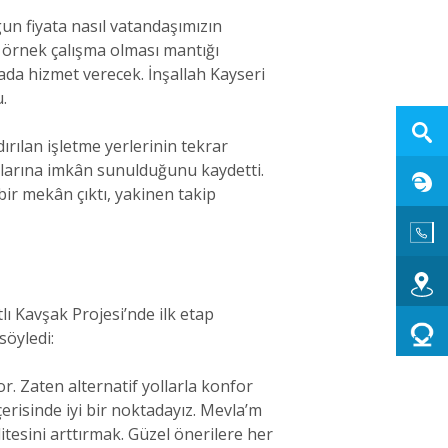
un fiyata nasıl vatandaşımızın
e örnek çalışma olması mantığı
ada hizmet verecek. İnşallah Kayseri
.
rılan işletme yerlerinin tekrar
alarına imkân sunulduğunu kaydetti.
bir mekân çıktı, yakinen takip
ı Kavşak Projesi’nde ilk etap
söyledi:
r. Zaten alternatif yollarla konfor
erisinde iyi bir noktadayız. Mevla’m
tesini arttırmak. Güzel önerilere her