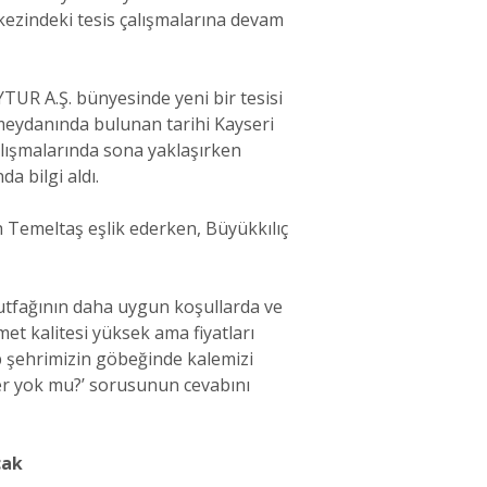
erkezindeki tesis çalışmalarına devam
TUR A.Ş. bünyesinde yeni bir tesisi
meydanında bulunan tarihi Kayseri
alışmalarında sona yaklaşırken
a bilgi aldı.
h Temeltaş eşlik ederken, Büyükkılıç
mutfağının daha uygun koşullarda ve
met kalitesi yüksek ama fiyatları
ip şehrimizin göbeğinde kalemizi
yer yok mu?’ sorusunun cevabını
cak