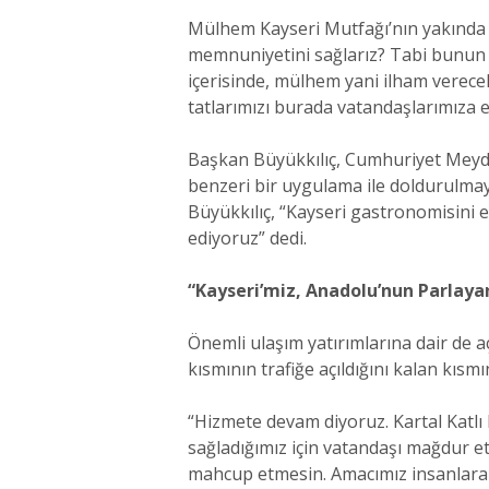
Mülhem Kayseri Mutfağı’nın yakında h
memnuniyetini sağlarız? Tabi bunun bi
içerisinde, mülhem yani ilham verece
tatlarımızı burada vatandaşlarımıza e
Başkan Büyükkılıç, Cumhuriyet Meydan
benzeri bir uygulama ile doldurulmay
Büyükkılıç, “Kayseri gastronomisini e
ediyoruz” dedi.
“Kayseri’miz, Anadolu’nun Parlayan
Önemli ulaşım yatırımlarına dair de a
kısmının trafiğe açıldığını kalan kısm
“Hizmete devam diyoruz. Kartal Katlı K
sağladığımız için vatandaşı mağdur e
mahcup etmesin. Amacımız insanlara h