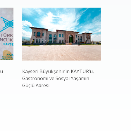
nu
Kayseri Büyükşehir’in KAYTUR’u,
Bakan Yar
Gastronomi ve Sosyal Yaşamın
Başkan Bü
Güçlü Adresi