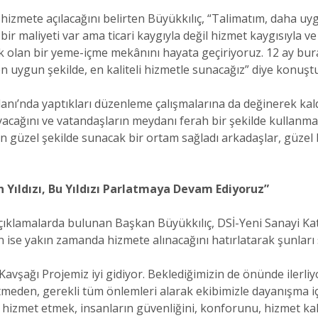
izmete açılacağını belirten Büyükkılıç, “Talimatım, daha uyg
r maliyeti var ama ticari kaygıyla değil hizmet kaygısıyla v
k olan bir yeme-içme mekânını hayata geçiriyoruz. 12 ay bur
n uygun şekilde, en kaliteli hizmetle sunacağız” diye konuştu
ı’nda yaptıkları düzenleme çalışmalarına da değinerek kaldı
acağını ve vatandaşların meydanı ferah bir şekilde kullanm
n güzel şekilde sunacak bir ortam sağladı arkadaşlar, güzel 
 Yıldızı, Bu Yıldızı Parlatmaya Devam Ediyoruz”
çıklamalarda bulunan Başkan Büyükkılıç, DSİ-Yeni Sanayi Katl
ın ise yakın zamanda hizmete alınacağını hatırlatarak şunları 
avşağı Projemiz iyi gidiyor. Beklediğimizin de önünde ilerliyo
tmeden, gerekli tüm önlemleri alarak ekibimizle dayanışma iç
izmet etmek, insanların güvenliğini, konforunu, hizmet kali