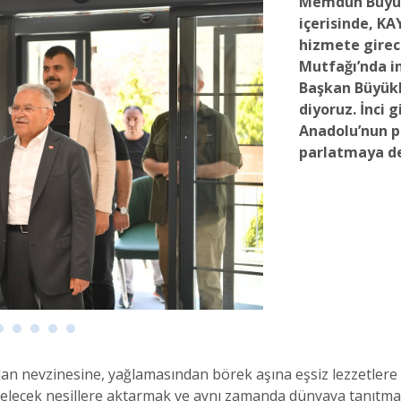
Memduh Büyükk
içerisinde, K
hizmete gire
Mutfağı’nda i
Başkan Büyükk
diyoruz. İnci g
Anadolu’nun pa
parlatmaya de
n nevzinesine, yağlamasından börek aşına eşsiz lezzetlere
elecek nesillere aktarmak ve aynı zamanda dünyaya tanıtmak