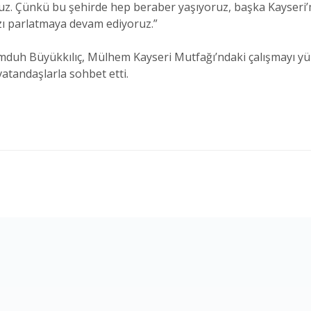
. Çünkü bu şehirde hep beraber yaşıyoruz, başka Kayseri’miz
ızı parlatmaya devam ediyoruz.”
duh Büyükkılıç, Mülhem Kayseri Mutfağı’ndaki çalışmayı yür
 vatandaşlarla sohbet etti.