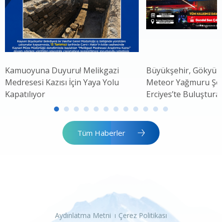
Kamuoyuna Duyuru! Melikgazi
Büyükşehir, Gökyüz
Medresesi Kazısı İçin Yaya Yolu
Meteor Yağmuru Şöle
Kapatılıyor
Erciyes’te Buluştura
Tüm Haberler
Aydınlatma Metni
Çerez Politikası