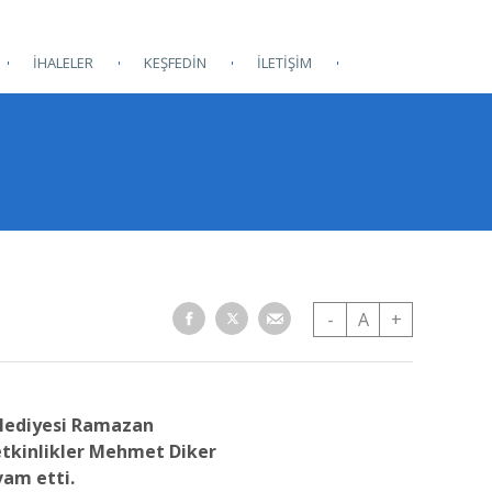
İHALELER
KEŞFEDİN
İLETİŞİM
-
A
+
lediyesi Ramazan
etkinlikler Mehmet Diker
vam etti.