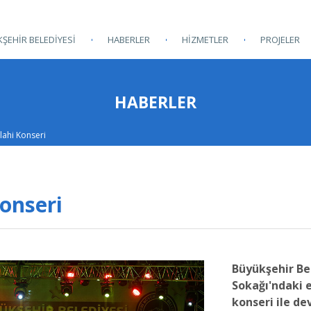
ŞEHİR BELEDİYESİ
HABERLER
HİZMETLER
PROJELER
HABERLER
lahi Konseri
onseri
Büyükşehir Be
Sokağı'ndaki 
konseri ile de