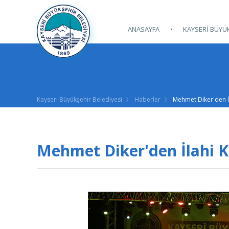
ANASAYFA
KAYSERİ BÜYÜK
Kayseri Büyükşehir Belediyesi
Haberler
Mehmet Diker'den İ
Mehmet Diker'den İlahi K