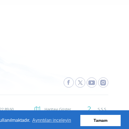
222 89 60
Haritayı Göster
S.S.S
ullanılmaktadır.
Ayrıntıları inceleyin
Tamam