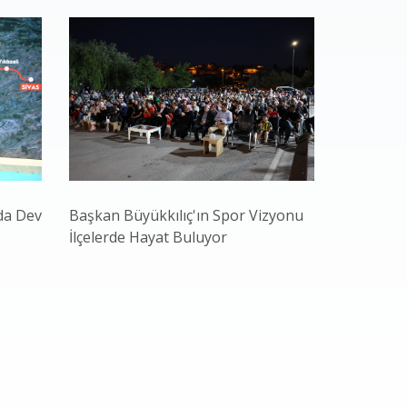
da Dev
Başkan Büyükkılıç'ın Spor Vizyonu
Başkan Bü
İlçelerde Hayat Buluyor
Gençliğiyl
ve Teknol