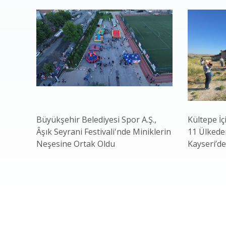
Büyükşehir Belediyesi Spor A.Ş.,
Kültepe İç
Âşık Seyrani Festivali'nde Miniklerin
11 Ülkeden
Neşesine Ortak Oldu
Kayseri’de