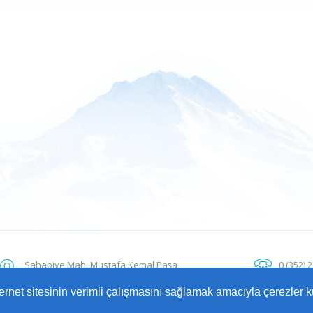
Sahabiye Mah. Mustafa Kemal Paşa
0 (352) 
Bulvarı No: 15 38010 Kocasinan / KAYSERİ
ALO 153
nternet sitesinin verimli çalışmasını sağlamak amacıyla çerezler k