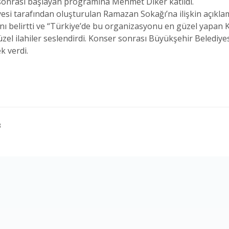
sonrası başlayan programına Mehmet Diker katıldı.
yesi tarafından oluşturulan Ramazan Sokağı’na ilişkin açık
nı belirtti ve “Türkiye’de bu organizasyonu en güzel yapan K
el ilahiler seslendirdi. Konser sonrası Büyükşehir Belediye
k verdi.
3