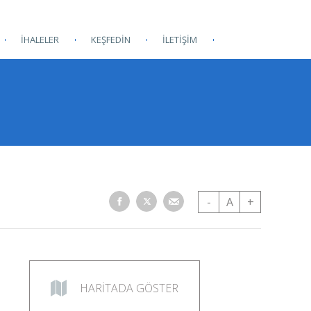
İHALELER
KEŞFEDİN
İLETİŞİM
-
A
+
HARİTADA GÖSTER