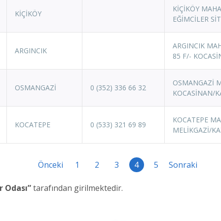
KİÇİKÖY MAHA
KİÇİKÖY
EĞİMCİLER Sİ
ARGINCIK MAH
ARGINCIK
85 F/- KOCASİ
OSMANGAZİ M
OSMANGAZİ
0 (352) 336 66 32
KOCASİNAN/K
KOCATEPE MAH
KOCATEPE
0 (533) 321 69 89
MELİKGAZİ/KA
Önceki
1
2
3
4
5
Sonraki
r Odası”
tarafından girilmektedir.