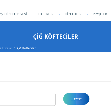
ŞEHİR BELEDİYESİ
HABERLER
HİZMETLER
PROJELER
ÇIĞ KÖFTECILER
e Ustalar
Çiğ Köfteciler