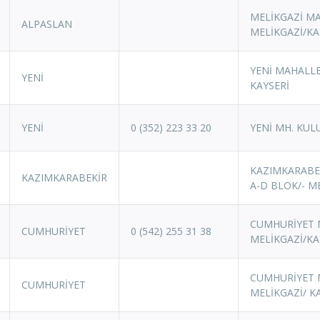
MELİKGAZİ MA
ALPASLAN
MELİKGAZİ/KA
YENİ MAHALLE
YENİ
KAYSERİ
YENİ
0 (352) 223 33 20
YENİ MH. KUL
KAZIMKARABEK
KAZIMKARABEKİR
A-D BLOK/- M
CUMHURİYET M
CUMHURİYET
0 (542) 255 31 38
MELİKGAZİ/KA
CUMHURİYET M
CUMHURİYET
MELİKGAZİ/ K