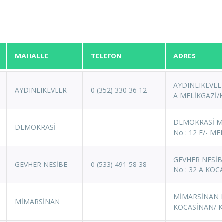
MAHALLE
TELEFON
ADRES
AYDINLIKEVLE
AYDINLIKEVLER
0 (352) 330 36 12
A MELİKGAZİ/
DEMOKRASİ MA
DEMOKRASİ
No : 12 F/- M
GEVHER NESİB
GEVHER NESİBE
0 (533) 491 58 38
No : 32 A KO
MİMARSİNAN M
MİMARSİNAN
KOCASİNAN/ K