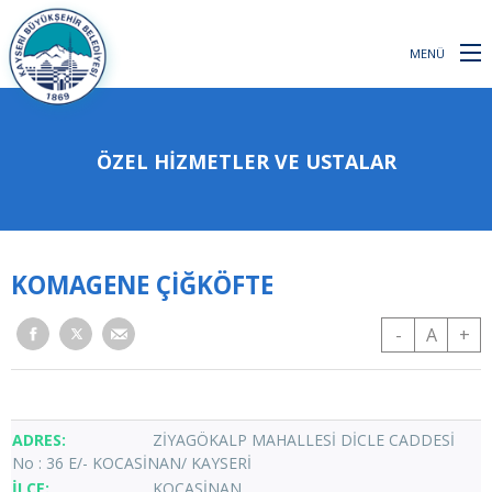
MENÜ
ÖZEL HİZMETLER VE USTALAR
KOMAGENE ÇİĞKÖFTE
-
A
+
ZİYAGÖKALP MAHALLESİ DİCLE CADDESİ
No : 36 E/- KOCASİNAN/ KAYSERİ
KOCASİNAN