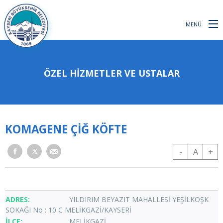
MENÜ
ÖZEL HİZMETLER VE USTALAR
KOMAGENE ÇİĞ KÖFTE
-
A
+
YILDIRIM BEYAZIT MAHALLESİ YEŞİLKÖŞK
SOKAĞI No : 10 C MELİKGAZİ/KAYSERİ
MELİKGAZİ