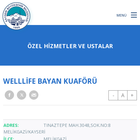
MENÜ
ÖZEL HİZMETLER VE USTALAR
WELLLİFE BAYAN KUAFÖRÜ
-
A
+
TINAZTEPE MAH.3048,SOK.NO:8
MELİKGAZİ/KAYSERİ
MELİKGAZİ