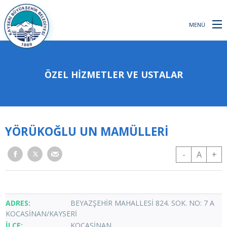
MENÜ
ÖZEL HİZMETLER VE USTALAR
YÖRÜKOĞLU UN MAMÜLLERİ
-
A
+
BEYAZŞEHİR MAHALLESİ 824. SOK. NO: 7 A
KOCASİNAN/KAYSERİ
KOCASİNAN