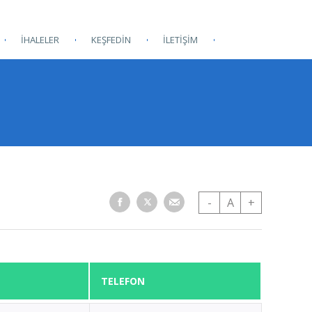
İHALELER
KEŞFEDİN
İLETİŞİM
-
A
+
TELEFON