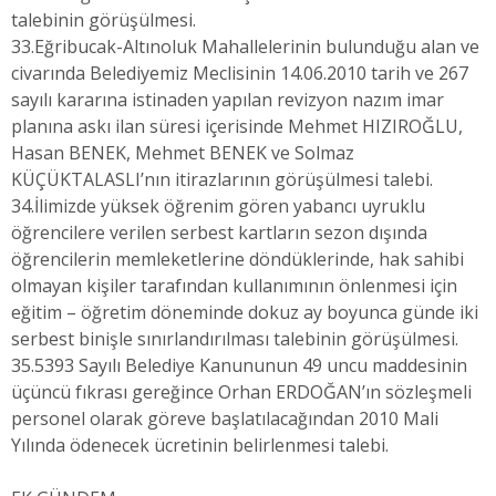
talebinin görüşülmesi.
33.Eğribucak-Altınoluk Mahallelerinin bulunduğu alan ve
civarında Belediyemiz Meclisinin 14.06.2010 tarih ve 267
sayılı kararına istinaden yapılan revizyon nazım imar
planına askı ilan süresi içerisinde Mehmet HIZIROĞLU,
Hasan BENEK, Mehmet BENEK ve Solmaz
KÜÇÜKTALASLI’nın itirazlarının görüşülmesi talebi.
34.İlimizde yüksek öğrenim gören yabancı uyruklu
öğrencilere verilen serbest kartların sezon dışında
öğrencilerin memleketlerine döndüklerinde, hak sahibi
olmayan kişiler tarafından kullanımının önlenmesi için
eğitim – öğretim döneminde dokuz ay boyunca günde iki
serbest binişle sınırlandırılması talebinin görüşülmesi.
35.5393 Sayılı Belediye Kanununun 49 uncu maddesinin
üçüncü fıkrası gereğince Orhan ERDOĞAN’ın sözleşmeli
personel olarak göreve başlatılacağından 2010 Mali
Yılında ödenecek ücretinin belirlenmesi talebi.