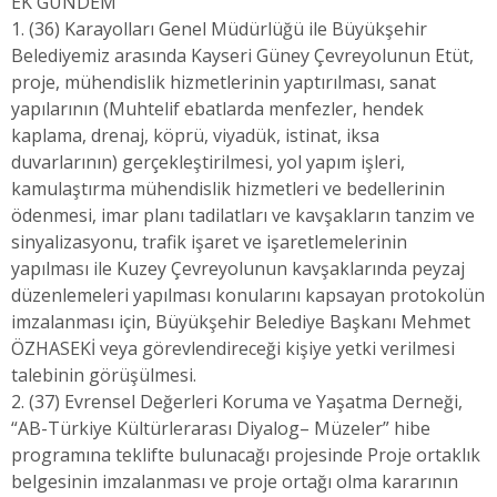
EK GÜNDEM
1. (36) Karayolları Genel Müdürlüğü ile Büyükşehir
Belediyemiz arasında Kayseri Güney Çevreyolunun Etüt,
proje, mühendislik hizmetlerinin yaptırılması, sanat
yapılarının (Muhtelif ebatlarda menfezler, hendek
kaplama, drenaj, köprü, viyadük, istinat, iksa
duvarlarının) gerçekleştirilmesi, yol yapım işleri,
kamulaştırma mühendislik hizmetleri ve bedellerinin
ödenmesi, imar planı tadilatları ve kavşakların tanzim ve
sinyalizasyonu, trafik işaret ve işaretlemelerinin
yapılması ile Kuzey Çevreyolunun kavşaklarında peyzaj
düzenlemeleri yapılması konularını kapsayan protokolün
imzalanması için, Büyükşehir Belediye Başkanı Mehmet
ÖZHASEKİ veya görevlendireceği kişiye yetki verilmesi
talebinin görüşülmesi.
2. (37) Evrensel Değerleri Koruma ve Yaşatma Derneği,
“AB-Türkiye Kültürlerarası Diyalog– Müzeler” hibe
programına teklifte bulunacağı projesinde Proje ortaklık
belgesinin imzalanması ve proje ortağı olma kararının