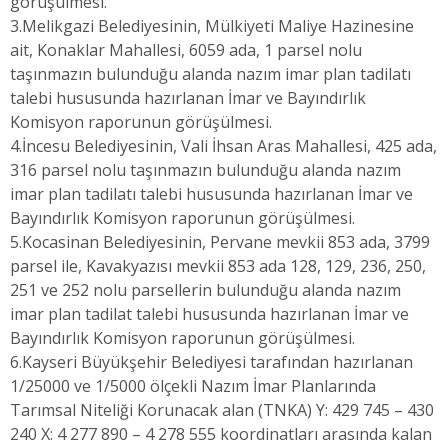
görüşülmesi.
3.Melikgazi Belediyesinin, Mülkiyeti Maliye Hazinesine
ait, Konaklar Mahallesi, 6059 ada, 1 parsel nolu
taşınmazın bulunduğu alanda nazım imar plan tadilatı
talebi hususunda hazırlanan İmar ve Bayındırlık
Komisyon raporunun görüşülmesi.
4.İncesu Belediyesinin, Vali İhsan Aras Mahallesi, 425 ada,
316 parsel nolu taşınmazın bulunduğu alanda nazım
imar plan tadilatı talebi hususunda hazırlanan İmar ve
Bayındırlık Komisyon raporunun görüşülmesi.
5.Kocasinan Belediyesinin, Pervane mevkii 853 ada, 3799
parsel ile, Kavakyazısı mevkii 853 ada 128, 129, 236, 250,
251 ve 252 nolu parsellerin bulunduğu alanda nazım
imar plan tadilat talebi hususunda hazırlanan İmar ve
Bayındırlık Komisyon raporunun görüşülmesi.
6.Kayseri Büyükşehir Belediyesi tarafından hazırlanan
1/25000 ve 1/5000 ölçekli Nazım İmar Planlarında
Tarımsal Niteliği Korunacak alan (TNKA) Y: 429 745 – 430
240 X: 4 277 890 – 4 278 555 koordinatları arasında kalan