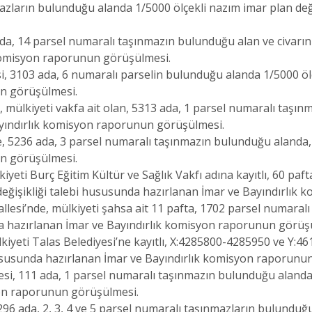
nmazların bulunduğu alanda 1/5000 ölçekli nazım imar plan değ
 ada, 14 parsel numaralı taşınmazın bulunduğu alan ve civarın
 komisyon raporunun görüşülmesi.
i, 3103 ada, 6 numaralı parselin bulunduğu alanda 1/5000 ölç
un görüşülmesi.
de, mülkiyeti vakfa ait olan, 5313 ada, 1 parsel numaralı taş
ayındırlık komisyon raporunun görüşülmesi.
e, 5236 ada, 3 parsel numaralı taşınmazın bulunduğu alanda,
un görüşülmesi.
iyeti Burç Eğitim Kültür ve Sağlık Vakfı adına kayıtlı, 60 paf
değişikliği talebi hususunda hazırlanan İmar ve Bayındırlık
allesi’nde, mülkiyeti şahsa ait 11 pafta, 1702 parsel numara
nda hazırlanan İmar ve Bayındırlık komisyon raporunun görüş
lkiyeti Talas Belediyesi’ne kayıtlı, X:4285800-4285950 ve Y:
 hususunda hazırlanan İmar ve Bayındırlık komisyon raporunu
esi, 111 ada, 1 parsel numaralı taşınmazın bulunduğu alanda 1
on raporunun görüşülmesi.
6296 ada, 2, 3, 4 ve 5 parsel numaralı taşınmazların bulunduğ