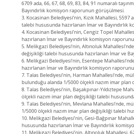
6709 ada, 66, 67, 68, 69, 83, 84, 91 numaralı taşı
Bayındırlık komisyon raporunun görüşülmesi.
3. Kocasinan Belediyesi’nin, Kızık Mahallesi, 5597
talebi hususunda hazırlanan İmar ve Bayındırlık
4. Kocasinan Belediyesi’nin, Cengiz Topel Mahalles
hazırlanan İmar ve Bayındırlık komisyon raporun
5. Melikgazi Belediyesi’nin, Altınoluk Mahallesi’n
değişikliği talebi hususunda hazırlanan İmar ve B
6. Melikgazi Belediyesi’nin, Esentepe Mahallesi’nd
hazırlanan İmar ve Bayındırlık komisyon raporun
7. Talas Belediyesi’nin, Harman Mahallesi’nde, mülk
bulunduğu alanda 1/5000 ölçekli nazım imar plan 
8. Talas Belediyesi’nin, Başakpınar-Yıldıztepe Mah
ölçekli nazım imar plan değişikliği talebi hususu
9. Talas Belediyesi’nin, Mevlana Mahallesi’nde, mü
1/5000 ölçekli nazım imar plan değişikliği talebi
10. Melikgazi Belediyesi’nin, Gesi-Bağpınar Mahall
hususunda hazırlanan İmar ve Bayındırlık komisy
11. Melikgazi Belediyesi’nin, Altınoluk Mahallesi, 