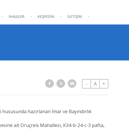
İHALELER
KEŞFEDİN
İLETİŞİM
-
A
+
bi hususunda hazırlanan İmar ve Bayındırlık
yesine ait Oruçreis Mahallesi, K34-b-24-c-3 pafta,