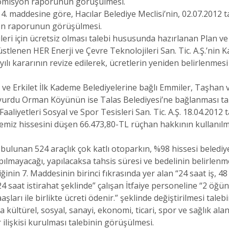
 komisyon raporunun görüşülmesi.
 maddesine göre, Hacılar Belediye Meclisi’nin, 02.07.2012 tar
on raporunun görüşülmesi.
çileri için ücretsiz olması talebi hususunda hazırlanan Pla
üstlenen HER Enerji ve Çevre Teknolojileri San. Tic. A.Ş.’ni
yılı kararının revize edilerek, ücretlerin yeniden belirlenme
epez ve Erkilet İlk Kademe Belediyelerine bağlı Emmiler, Taşha
yurdu Orman Köyünün ise Talas Belediyesi’ne bağlanması ta
Faaliyetleri Sosyal ve Spor Tesisleri San. Tic. A.Ş. 18.04.20
yemiz hissesini düşen 66.473,80-TL rüçhan hakkının kullanı
bulunan 524 araçlık çok katlı otoparkın, %98 hissesi belediye
yapılmayacağı, yapılacaksa tahsis süresi ve bedelinin belirlen
nin 7. Maddesinin birinci fıkrasında yer alan “24 saat iş, 48 s
 24 saat istirahat şeklinde” çalışan İtfaiye personeline “2 öğün
arı ile birlikte ücreti ödenir.” şeklinde değiştirilmesi tale
 kültürel, sosyal, sanayi, ekonomi, ticari, spor ve sağlık alan
ilişkisi kurulması talebinin görüşülmesi.