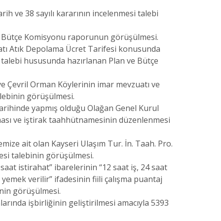
ih ve 38 sayılı kararının incelenmesi talebi
n ve Bütçe Komisyonu raporunun görüşülmesi.
n Katı Atık Depolama Ücret Tarifesi konusunda
si talebi hususunda hazırlanan Plan ve Bütçe
n ve Çevril Orman Köylerinin imar mevzuatı ve
lebinin görüşülmesi.
12 tarihinde yapmış olduğu Olağan Genel Kurul
lması ve iştirak taahhütnamesinin düzenlenmesi
mize ait olan Kayseri Ulaşım Tur. İn. Taah. Pro.
mesi talebinin görüşülmesi.
aat istirahat” ibarelerinin “12 saat iş, 24 saat
 yemek verilir” ifadesinin fiili çalışma puantaj
binin görüşülmesi.
larında işbirliğinin geliştirilmesi amacıyla 5393