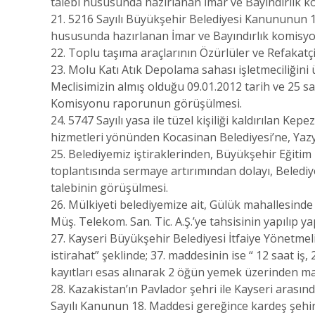
talebi hususunda hazırlanan İmar ve Bayındırlık
21. 5216 Sayılı Büyükşehir Belediyesi Kanununun 14.
hususunda hazırlanan İmar ve Bayındırlık komisy
22. Toplu taşıma araçlarının Özürlüler ve Refakat
23. Molu Katı Atık Depolama sahası işletmeciliğini 
Meclisimizin almış olduğu 09.01.2012 tarih ve 25 sa
Komisyonu raporunun görüşülmesi.
24. 5747 Sayılı yasa ile tüzel kişiliği kaldırılan K
hizmetleri yönünden Kocasinan Belediyesi’ne, Yaz
25. Belediyemiz iştiraklerinden, Büyükşehir Eğitim 
toplantısında sermaye artırımından dolayı, Beledi
talebinin görüşülmesi.
26. Mülkiyeti belediyemize ait, Gülük mahallesinde 
Müş. Telekom. San. Tic. A.Ş.’ye tahsisinin yapılıp 
27. Kayseri Büyükşehir Belediyesi İtfaiye Yönetmeliği
istirahat” şeklinde; 37. maddesinin ise “ 12 saat iş,
kayıtları esas alınarak 2 öğün yemek üzerinden maaşl
28. Kazakistan’ın Pavlador şehri ile Kayseri arasında
Sayılı Kanunun 18. Maddesi gereğince kardeş şehir 