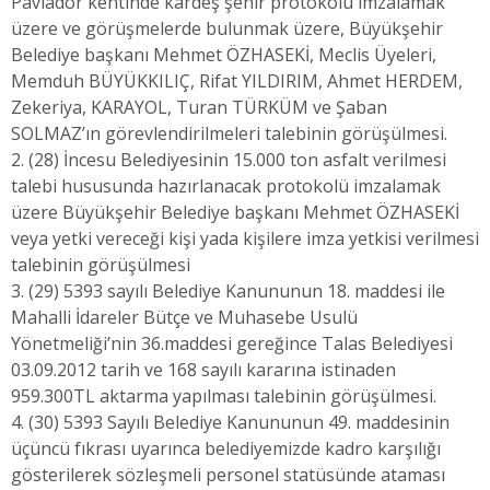
Pavlador kentinde kardeş şehir protokolü imzalamak
üzere ve görüşmelerde bulunmak üzere, Büyükşehir
Belediye başkanı Mehmet ÖZHASEKİ, Meclis Üyeleri,
Memduh BÜYÜKKILIÇ, Rifat YILDIRIM, Ahmet HERDEM,
Zekeriya, KARAYOL, Turan TÜRKÜM ve Şaban
SOLMAZ’ın görevlendirilmeleri talebinin görüşülmesi.
2. (28) İncesu Belediyesinin 15.000 ton asfalt verilmesi
talebi hususunda hazırlanacak protokolü imzalamak
üzere Büyükşehir Belediye başkanı Mehmet ÖZHASEKİ
veya yetki vereceği kişi yada kişilere imza yetkisi verilmesi
talebinin görüşülmesi
3. (29) 5393 sayılı Belediye Kanununun 18. maddesi ile
Mahalli İdareler Bütçe ve Muhasebe Usulü
Yönetmeliği’nin 36.maddesi gereğince Talas Belediyesi
03.09.2012 tarih ve 168 sayılı kararına istinaden
959.300TL aktarma yapılması talebinin görüşülmesi.
4. (30) 5393 Sayılı Belediye Kanununun 49. maddesinin
üçüncü fıkrası uyarınca belediyemizde kadro karşılığı
gösterilerek sözleşmeli personel statüsünde ataması