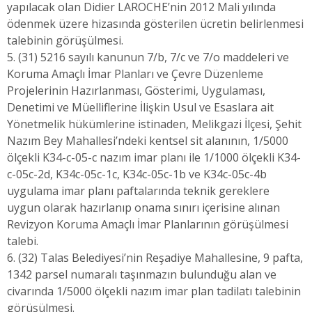
yapılacak olan Didier LAROCHE’nin 2012 Mali yılında
ödenmek üzere hizasında gösterilen ücretin belirlenmesi
talebinin görüşülmesi.
5. (31) 5216 sayılı kanunun 7/b, 7/c ve 7/o maddeleri ve
Koruma Amaçlı İmar Planları ve Çevre Düzenleme
Projelerinin Hazırlanması, Gösterimi, Uygulaması,
Denetimi ve Müelliflerine İlişkin Usul ve Esaslara ait
Yönetmelik hükümlerine istinaden, Melikgazi İlçesi, Şehit
Nazım Bey Mahallesi’ndeki kentsel sit alanının, 1/5000
ölçekli K34-c-05-c nazım imar planı ile 1/1000 ölçekli K34-
c-05c-2d, K34c-05c-1c, K34c-05c-1b ve K34c-05c-4b
uygulama imar planı paftalarında teknik gereklere
uygun olarak hazırlanıp onama sınırı içerisine alınan
Revizyon Koruma Amaçlı İmar Planlarının görüşülmesi
talebi.
6. (32) Talas Belediyesi’nin Reşadiye Mahallesine, 9 pafta,
1342 parsel numaralı taşınmazın bulunduğu alan ve
civarında 1/5000 ölçekli nazım imar plan tadilatı talebinin
görüşülmesi.