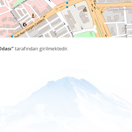
Odası”
tarafından girilmektedir.