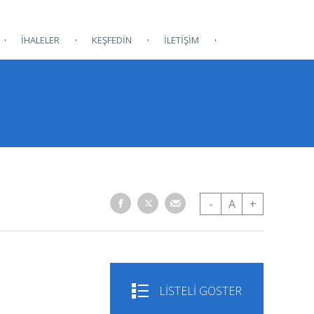
İHALELER
KEŞFEDİN
İLETİŞİM
-
A
+
LİSTELİ GÖSTER