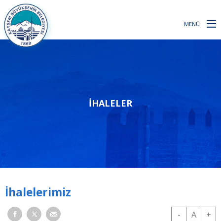
MENÜ
İHALELER
İhalelerimiz
-
A
+