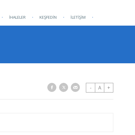
İHALELER
KEŞFEDİN
İLETİŞİM
-
A
+