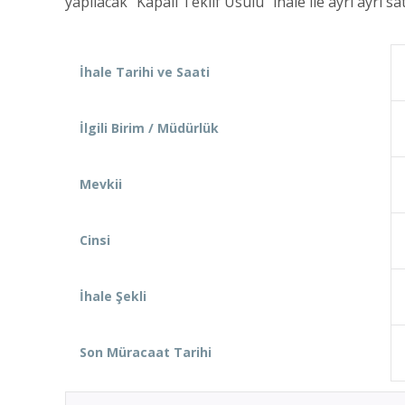
yapılacak “Kapalı Teklif Usulü” ihale ile ayrı ayrı sat
İhale Tarihi ve Saati
İlgili Birim / Müdürlük
Mevkii
Cinsi
İhale Şekli
Son Müracaat Tarihi