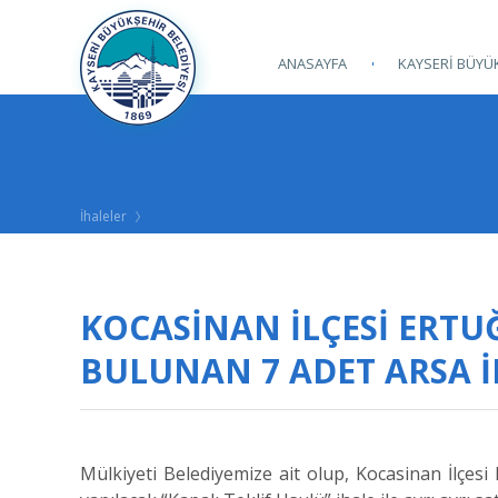
ANASAYFA
KAYSERİ BÜYÜK
İhaleler
KOCASİNAN İLÇESİ ERTU
BULUNAN 7 ADET ARSA İH
Mülkiyeti Belediyemize ait olup, Kocasinan İlçes