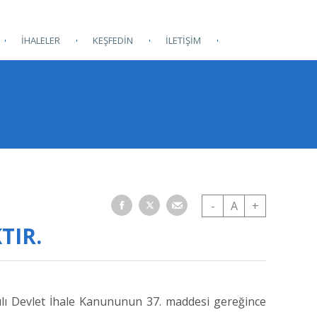
İHALELER
KEŞFEDİN
İLETİŞİM
-
A
+
TIR.
ılı Devlet İhale Kanununun 37. maddesi gereğince