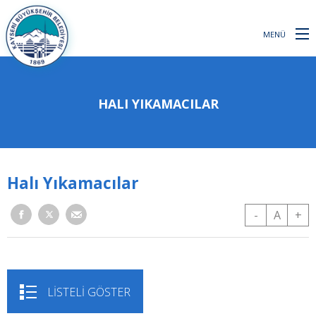
MENÜ
HALI YIKAMACILAR
Halı Yıkamacılar
-
A
+
LİSTELİ GÖSTER