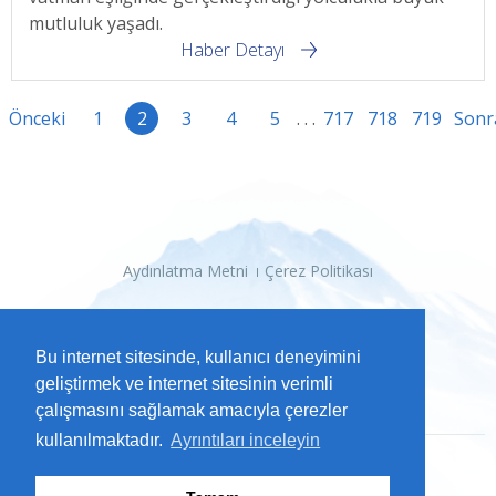
mutluluk yaşadı.
Haber Detayı
Önceki
1
2
3
4
5
. . .
717
718
719
Sonr
Aydınlatma Metni
Çerez Politikası
Bu internet sitesinde, kullanıcı deneyimini
geliştirmek ve internet sitesinin verimli
çalışmasını sağlamak amacıyla çerezler
kullanılmaktadır.
Ayrıntıları inceleyin