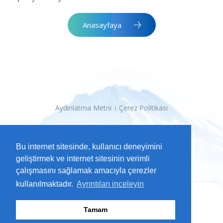
Anasayfaya
Aydınlatma Metni
Çerez Politikası
Bu internet sitesinde, kullanıcı deneyimini
geliştirmek ve internet sitesinin verimli
çalışmasını sağlamak amacıyla çerezler
kullanılmaktadır.
Ayrıntıları inceleyin
2026 Kayseri Büyükşehir Belediyesi
Tamam
Tüm Hakları Saklıdır.