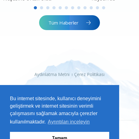
Tüm Haberler
Aydınlatma Metni
Çerez Politikası
Bu internet sitesinde, kullanıcı deneyimini
geliştirmek ve internet sitesinin verimli
çalışmasını sağlamak amacıyla çerezler
kullanılmaktadır.
Ayrıntıları inceleyin
2026 Kayseri Büyükşehir Belediyesi
Tamam