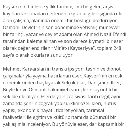
Kayseri’nin binlerce yıllık tarihini; ilmî belgeler, arşiv
kayıtları ve sahadan derlenen özgün bilgiler ışığında ele
alan çalışma, alanında önemli bir boşluğu dolduruyor.
Osmanlı Devleti’nin son döneminde yetişmiş münevver
bir tarihçi, yazar ve devlet adamı olan Ahmed Nazif Efendi
tarafından kaleme alınan ve son derece kıymetli bir eser
olarak değerlendirilen “Mir’ât-ı Kayseriyye”, toplam 248
sayfa olarak okurlara sunuluyor.
Mehmet Karaarslan’ın transkripsiyon, tashih ve dipnot
çalışmalarıyla yayına hazırlanan eser; Kayseri’nin en eski
dönemlerinden başlayarak Selçuklular, Danişmendliler,
Beylikler ve Osmanlı hâkimiyeti süreçlerini ayrıntılı bir
şekilde ele alıyor. Eserde yalnızca siyasî tarih değil; aynı
zamanda şehrin coğrafi yapısı, iklim özellikleri, nüfus
yapısı, ekonomik hayatı, ticaret yolları, tarımsal
faaliyetleri ile eğitim ve kültür ortamı da bütüncül bir
yaklaşımla inceleniyor. Bu yönüyle eser, dar kapsamlı bir