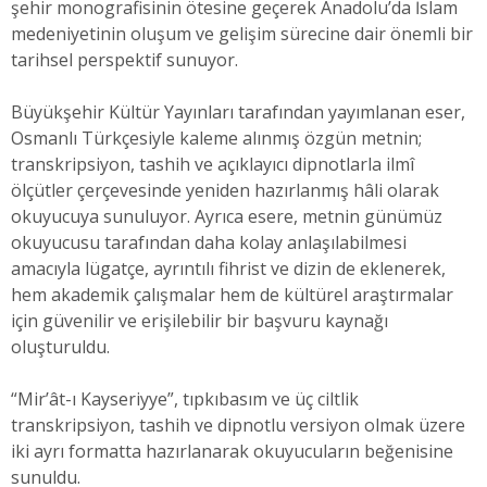
şehir monografisinin ötesine geçerek Anadolu’da İslam
medeniyetinin oluşum ve gelişim sürecine dair önemli bir
tarihsel perspektif sunuyor.
Büyükşehir Kültür Yayınları tarafından yayımlanan eser,
Osmanlı Türkçesiyle kaleme alınmış özgün metnin;
transkripsiyon, tashih ve açıklayıcı dipnotlarla ilmî
ölçütler çerçevesinde yeniden hazırlanmış hâli olarak
okuyucuya sunuluyor. Ayrıca esere, metnin günümüz
okuyucusu tarafından daha kolay anlaşılabilmesi
amacıyla lügatçe, ayrıntılı fihrist ve dizin de eklenerek,
hem akademik çalışmalar hem de kültürel araştırmalar
için güvenilir ve erişilebilir bir başvuru kaynağı
oluşturuldu.
“Mir’ât-ı Kayseriyye”, tıpkıbasım ve üç ciltlik
transkripsiyon, tashih ve dipnotlu versiyon olmak üzere
iki ayrı formatta hazırlanarak okuyucuların beğenisine
sunuldu.