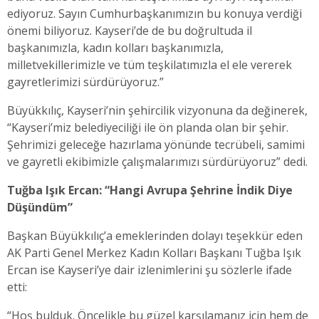
ediyoruz. Sayın Cumhurbaşkanımızın bu konuya verdiği
önemi biliyoruz. Kayseri’de de bu doğrultuda il
başkanımızla, kadın kolları başkanımızla,
milletvekillerimizle ve tüm teşkilatımızla el ele vererek
gayretlerimizi sürdürüyoruz.”
Büyükkılıç, Kayseri’nin şehircilik vizyonuna da değinerek,
“Kayseri’miz belediyeciliği ile ön planda olan bir şehir.
Şehrimizi geleceğe hazırlama yönünde tecrübeli, samimi
ve gayretli ekibimizle çalışmalarımızı sürdürüyoruz” dedi.
Tuğba Işık Ercan: “Hangi Avrupa Şehrine İndik Diye
Düşündüm”
Başkan Büyükkılıç’a emeklerinden dolayı teşekkür eden
AK Parti Genel Merkez Kadın Kolları Başkanı Tuğba Işık
Ercan ise Kayseri’ye dair izlenimlerini şu sözlerle ifade
etti:
“Hoş bulduk. Öncelikle bu güzel karşılamanız için hem de