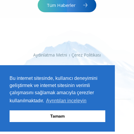
Tüm Haberler
Aydınlatma Metni
Çerez Politikası
Bu internet sitesinde, kullanıcı deneyimini
geliştirmek ve internet sitesinin verimli
çalışmasını sağlamak amacıyla çerezler
kullanılmaktadır.
Ayrıntıları inceleyin
2026 Kayseri Büyükşehir Belediyesi
Tamam
Tüm Hakları Saklıdır.