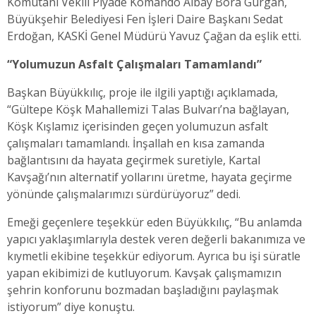
Komutanı Vekili Piyade Komando Albay Bora Gürgan,
Büyükşehir Belediyesi Fen İşleri Daire Başkanı Sedat
Erdoğan, KASKİ Genel Müdürü Yavuz Çağan da eşlik etti.
“Yolumuzun Asfalt Çalışmaları Tamamlandı”
Başkan Büyükkılıç, proje ile ilgili yaptığı açıklamada,
“Gültepe Köşk Mahallemizi Talas Bulvarı’na bağlayan,
Köşk Kışlamız içerisinden geçen yolumuzun asfalt
çalışmaları tamamlandı. İnşallah en kısa zamanda
bağlantısını da hayata geçirmek suretiyle, Kartal
Kavşağı’nın alternatif yollarını üretme, hayata geçirme
yönünde çalışmalarımızı sürdürüyoruz” dedi.
Emeği geçenlere teşekkür eden Büyükkılıç, “Bu anlamda
yapıcı yaklaşımlarıyla destek veren değerli bakanımıza ve
kıymetli ekibine teşekkür ediyorum. Ayrıca bu işi süratle
yapan ekibimizi de kutluyorum. Kavşak çalışmamızın
şehrin konforunu bozmadan başladığını paylaşmak
istiyorum” diye konuştu.